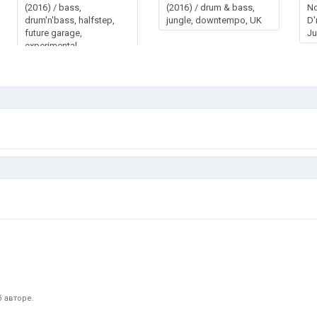
(2016) / bass,
(2016) / drum & bass,
No
drum'n'bass, halfstep,
jungle, downtempo, UK
D'
future garage,
Ju
experimental
 авторе.