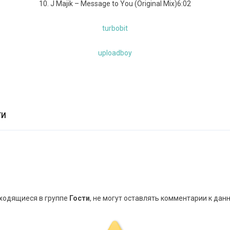
10. J Majik – Message to You (Original Mix)6:02
turbobit
uploadboy
ТИ
аходящиеся в группе
Гости
, не могут оставлять комментарии к дан