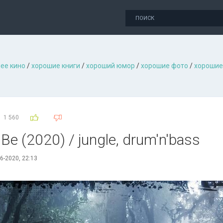
ее кино
/
хорошие книги
/
хороший юмор
/
хорошие фото
/
хорошие
1 560
Be (2020) / jungle, drum'n'bass
6-2020, 22:13