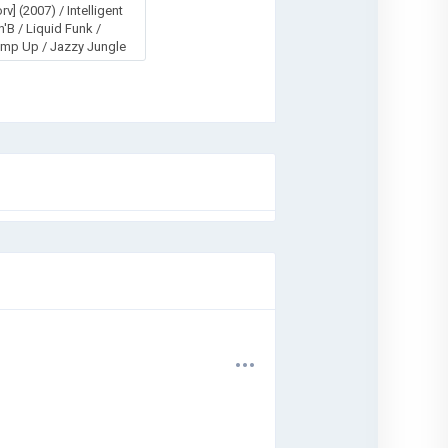
rv] (2007) / Intelligent
n'B / Liquid Funk /
mp Up / Jazzy Jungle
.
.
.