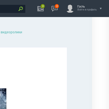
0
0
Гость
Войти в профиль
 видеоролики