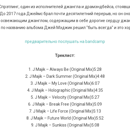
рэтлинг, один из исполнителей джангла и драмэндбейса, стоявших
о 2017 года Джеймс брал почти десятилетний перерыв, но он сно
с освежающим джанглом, содержащим в себе дорогие сердцу джанг
 по названию альбома Джей Мэджик решил "быть всегда" и это хо
предварительно послушать на bandcamp
Треклист:
1. J Majik – Always Be (Original Mix)5:28
2. J Majik – Dark Summer (Original Mix)4:48
3. J Majik – My Love (Original Mix)6:07
4. J Majik – Holographic (Original Mix)4:35
5. J Majik – Velocity (Original Mix)5:27
6. J Majik – Break Free (Original Mix)5:09
7. J Majik – Life Force (Original Mix)5:13
8. J Majik – Future World (Original Mix)5:52
9. J Majik – Sunkiss (Original Mix)5:08