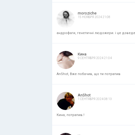
moroziche
15 НОЯБРЯ 2024 21:08
андрофаги, генетичні людожери. і це доведени
Кина
9 СЕНТЯБРЯ 2024 21:04
AnShot, Вже побачив, що ти потрапив
AnShot
1 СЕНТЯБРЯ 2024 08:13
Кина, потрапив.!