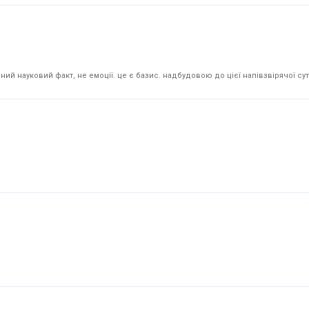
й науковий факт, не емоції. це є базис. надбудовою до цієї напівзвірячої суті