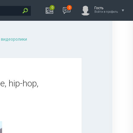
0
0
Гость
Войти в профиль
 видеоролики
, hip-hop,