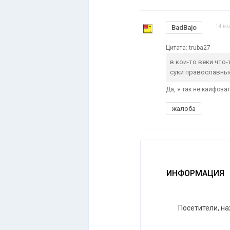
14 ма
BadBajo
Цитата: truba27
в кои-то веки что-
суки православные
Да, я так не кайфовал
жалоба
ИНФОРМАЦИЯ
Посетители, н