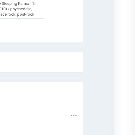
 Sleeping Karma - Tri
010) / psychedelic,
ace rock, post-rock
.
.
.