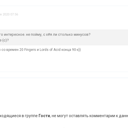
я 2020 07:56
то интересное. не пойму, с х#я ли столько минусов?
 (с)?
 со времен 20 Fingers и Lords of Acid конца 90-х))
аходящиеся в группе
Гости
, не могут оставлять комментарии к дан