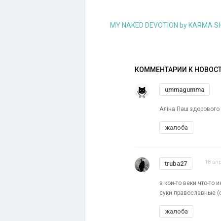
MY NAKED DEVOTION by KARMA S
КОММЕНТАРИИ К НОВОС
ummagumma
Аліна Паш здорового
жалоба
18 ап
truba27
в кои-то веки что-то 
суки православные (с
жалоба