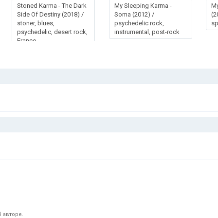
Stoned Karma - The Dark
My Sleeping Karma -
My
Side Of Destiny (2018) /
Soma (2012) /
(2
stoner, blues,
psychedelic rock,
sp
psychedelic, desert rock,
instrumental, post-rock
France
 авторе.