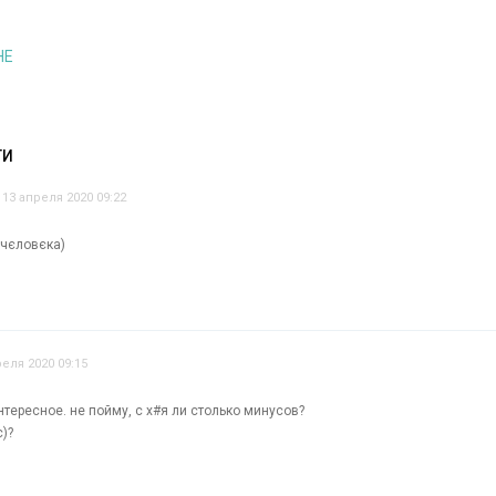
HE
ТИ
13 апреля 2020 09:22
 чєловєка)
реля 2020 09:15
интересное. не пойму, с х#я ли столько минусов?
)?