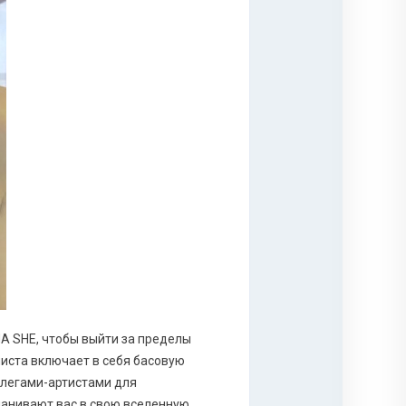
A SHE, чтобы выйти за пределы
иста включает в себя басовую
оллегами-артистами для
анивают вас в свою вселенную.