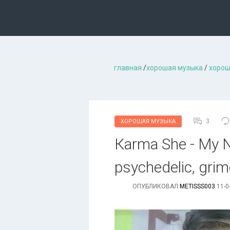
главная
/
хорошая музыкa
/
хорош
3
ХОРОШАЯ МУЗЫКА
Каrmа Shе - Му N
psychedelic, grim
ОПУБЛИКОВАЛ
METISSS003
11-0