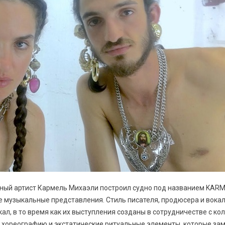
ый артист Кармель Михаэли построил судно под названием KARM
е музыкальные представления. Стиль писателя, продюсера и вокал
ал, в то время как их выступления созданы в сотрудничестве с к
 хореографию и экстатические ритуальные элементы, которые зам