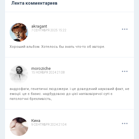
Лента комментариев
.
.
.
akragant
7 СЕНТЯБРЯ 2025 15:22
Хороший альбом. Хотелось бы знать что-то об авторе.
.
.
.
moroziche
15 НОЯБРЯ 2024 21:08
андрофаги, генетичні людожери. і це доведений науковий факт, не
емоції. це є базис. надбудовою до цієї напівзвірячої суті є
патологчні брехливість,
.
.
.
Кина
9 СЕНТЯБРЯ 2024 21:04