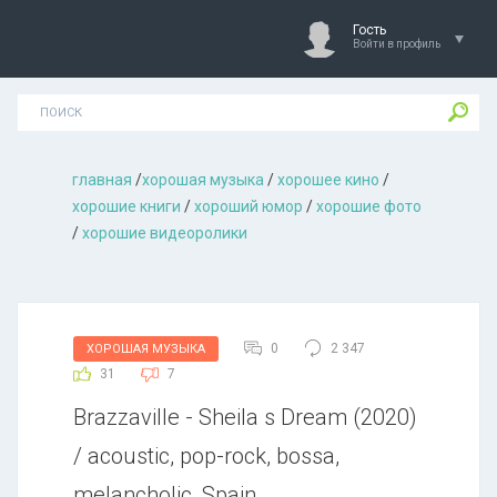
Гость
Войти в профиль
главная
/
хорошая музыкa
/
хорошее кино
/
хорошие книги
/
хороший юмор
/
хорошие фото
/
хорошие видеоролики
0
2 347
ХОРОШАЯ МУЗЫКА
31
7
Вrаzzаvillе - Shеilа s Drеаm (2020)
/ acoustic, pop-rock, bossa,
melancholic, Spain