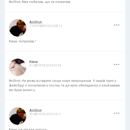
AnShot, Вже побачив, що ти потрапив
.
.
.
AnShot
1 СЕНТЯБРЯ 2024 08:13
Кина, потрапив.!
.
.
.
Кина
31 АВГУСТА 2024 23:24
AnShot, Не можу вставити сюди нове запрошення. У нашій групі у
фейсбуці є посилання у постах, та де купа обкладинок з альбомами
які були залиті у
.
.
.
AnShot
30 АВГУСТА 2024 14:11
Кина, не пускає чогось