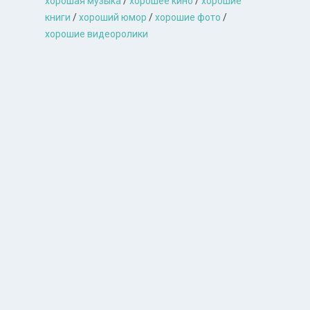
хорошая музыкa
/
хорошее кино
/
хорошие
книги
/
хороший юмор
/
хорошие фото
/
хорошие видеоролики