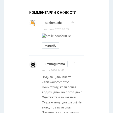
КОММЕНТАРИИ К НОВОСТИ
25
Sushimushi
февраля 2020 20:55
особенные
жалоба
1
ummagumma
марта 2020 14:47
Подняв цілий пласт
непізнаного хіпхоп
мейнстріму, коли почав
водити дітей на гіпгоп денс.
Оце теж там зашазамів.
Слухаю іноді, доволі ок) Не
знаю, чо замінусили.
Повинен же хтось писати