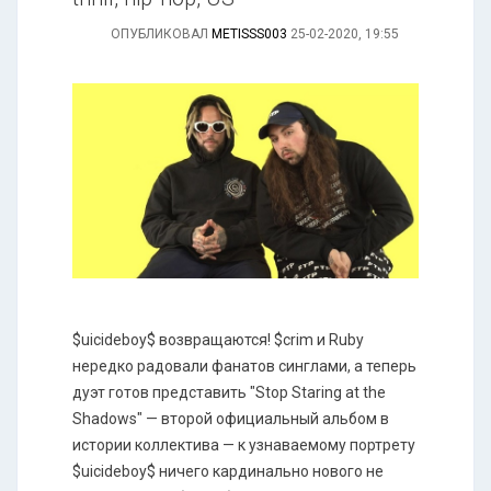
ОПУБЛИКОВАЛ
METISSS003
25-02-2020, 19:55
$uicideboy$ возвращаются! $crim и Ruby
нередко радовали фанатов синглами, а теперь
дуэт готов представить "Stop Staring at the
Shadows" — второй официальный альбом в
истории коллектива — к узнаваемому портрету
$uicideboy$ ничего кардинально нового не