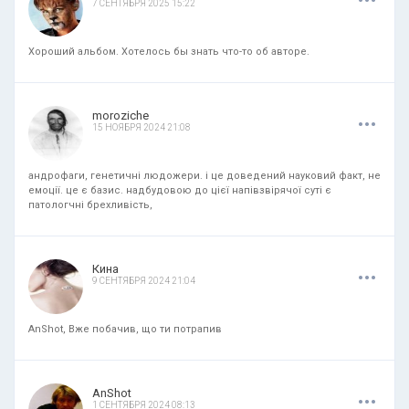
7 СЕНТЯБРЯ 2025 15:22
Хороший альбом. Хотелось бы знать что-то об авторе.
.
.
.
moroziche
15 НОЯБРЯ 2024 21:08
андрофаги, генетичні людожери. і це доведений науковий факт, не
емоції. це є базис. надбудовою до цієї напівзвірячої суті є
патологчні брехливість,
.
.
.
Кина
9 СЕНТЯБРЯ 2024 21:04
AnShot, Вже побачив, що ти потрапив
.
.
.
AnShot
1 СЕНТЯБРЯ 2024 08:13