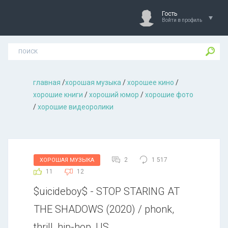
Гость
Войти в профиль
главная
/
хорошая музыкa
/
хорошее кино
/
хорошие книги
/
хороший юмор
/
хорошие фото
/
хорошие видеоролики
2
1 517
ХОРОШАЯ МУЗЫКА
11
12
$uiсidеbоу$ - SТОР SТАRING АТ
ТНЕ SНАDОWS (2020) / phonk,
thrill, hip-hop, US