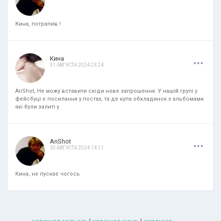
Кина, потрапив.!
.
.
.
Кина
31 АВГУСТА 2024 23:24
AnShot, Не можу вставити сюди нове запрошення. У нашій групі у
фейсбуці є посилання у постах, та де купа обкладинок з альбомами
які були залиті у
.
.
.
AnShot
30 АВГУСТА 2024 14:11
Кина, не пускає чогось