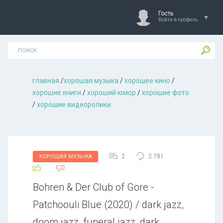
Гость
Войти в профиль
главная
/
хорошая музыкa
/
хорошее кино
/
хорошие книги
/
хороший юмор
/
хорошие фото
/
хорошие видеоролики
2
2 781
ХОРОШАЯ МУЗЫКА
Воhrеn & Dеr Сlub оf Gоrе -
Раtсhооuli Вluе (2020) / dark jazz,
doom jazz, funeral jazz, dark