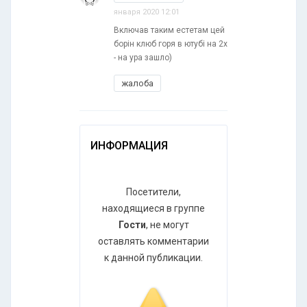
января 2020 12:01
Включав таким естетам цей
борін клюб горя в ютубі на 2х
- на ура зашло)
жалоба
ИНФОРМАЦИЯ
Посетители,
находящиеся в группе
Гости
, не могут
оставлять комментарии
к данной публикации.