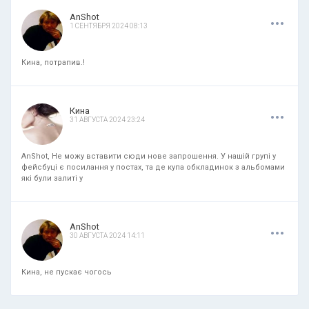
.
.
.
AnShot
1 СЕНТЯБРЯ 2024 08:13
Кина, потрапив.!
.
.
.
Кина
31 АВГУСТА 2024 23:24
AnShot, Не можу вставити сюди нове запрошення. У нашій групі у
фейсбуці є посилання у постах, та де купа обкладинок з альбомами
які були залиті у
.
.
.
AnShot
30 АВГУСТА 2024 14:11
Кина, не пускає чогось