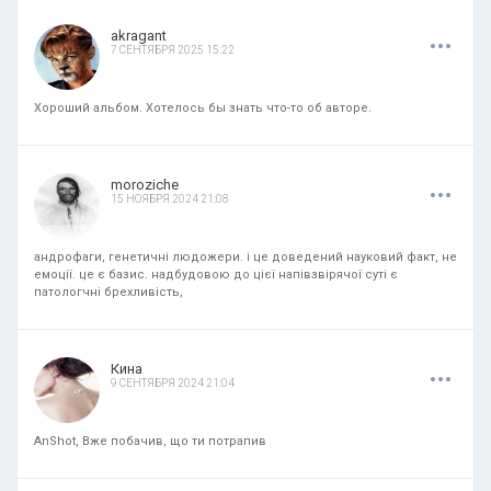
.
.
.
akragant
7 СЕНТЯБРЯ 2025 15:22
Хороший альбом. Хотелось бы знать что-то об авторе.
.
.
.
moroziche
15 НОЯБРЯ 2024 21:08
андрофаги, генетичні людожери. і це доведений науковий факт, не
емоції. це є базис. надбудовою до цієї напівзвірячої суті є
патологчні брехливість,
.
.
.
Кина
9 СЕНТЯБРЯ 2024 21:04
AnShot, Вже побачив, що ти потрапив