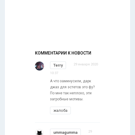
КОММЕНТАРИИ К НОВОСТИ
29 января 2020
Terry
10:37
А что заминусили, дарк
джаз для эстетов это фу?
По мне так неплохо, эти
загробные мотивы.
жалоба
29
ummagumma