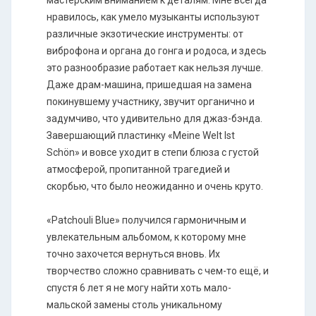
мастерским вниманием к деталям. Мне всегда
нравилось, как умело музыканты используют
различные экзотические инструменты: от
виброфона и органа до гонга и родоса, и здесь
это разнообразие работает как нельзя лучше.
Даже драм-машина, пришедшая на замена
покинувшему участнику, звучит органично и
задумчиво, что удивительно для джаз-бэнда.
Завершающий пластинку «Meine Welt Ist
Schön» и вовсе уходит в степи блюза с густой
атмосферой, пропитанной трагедией и
скорбью, что было неожиданно и очень круто.
«Patchouli Blue» получился гармоничным и
увлекательным альбомом, к которому мне
точно захочется вернуться вновь. Их
творчество сложно сравнивать с чем-то ещё, и
спустя 6 лет я не могу найти хоть мало-
мальской замены столь уникальному