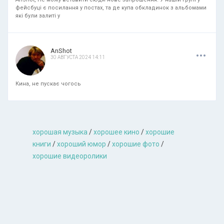
фейсбуці є посилання у постах, та де купа обкладинок з альбомами
які були залиті у
.
.
.
AnShot
30 АВГУСТА 2024 14:11
Кина, не пускає чогось
хорошая музыкa
/
хорошее кино
/
хорошие
книги
/
хороший юмор
/
хорошие фото
/
хорошие видеоролики