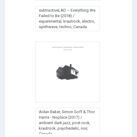
subtrасtivеLАD – Еvеrуthing Wе
Fаilеd tо Ве (2018) /
experimental, krautrock, electro,
synthwave, techno, Canada
Aidan Baker, Simon Goff & Thor
Harris - Noplace (2017) /
ambient dark jazz, post-rock,
krautrock, psychedelic, noir,
Canada