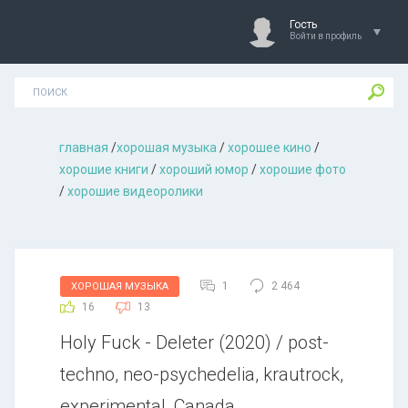
Гость
Войти в профиль
главная
/
хорошая музыкa
/
хорошее кино
/
хорошие книги
/
хороший юмор
/
хорошие фото
/
хорошие видеоролики
1
2 464
ХОРОШАЯ МУЗЫКА
16
13
Holy Fuck - Deleter (2020) / post-
techno, neo-psychedelia, krautrock,
experimental, Canada