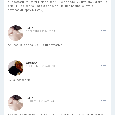
андрофаги, генетичні людожери. і це доведений науковий факт, не
емоції. це є базис. надбудовою до цієї напівзвірячої суті є
патологчні брехливість,
.
.
.
Кина
9 СЕНТЯБРЯ 2024 21:04
AnShot, Вже побачив, що ти потрапив
.
.
.
AnShot
1 СЕНТЯБРЯ 2024 08:13
Кина, потрапив.!
.
.
.
Кина
31 АВГУСТА 2024 23:24
AnShot, Не можу вставити сюди нове запрошення. У нашій групі у