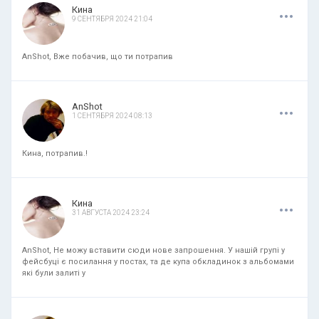
.
.
.
Кина
9 СЕНТЯБРЯ 2024 21:04
AnShot, Вже побачив, що ти потрапив
.
.
.
AnShot
1 СЕНТЯБРЯ 2024 08:13
Кина, потрапив.!
.
.
.
Кина
31 АВГУСТА 2024 23:24
AnShot, Не можу вставити сюди нове запрошення. У нашій групі у
фейсбуці є посилання у постах, та де купа обкладинок з альбомами
які були залиті у