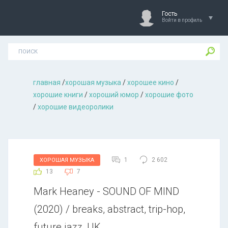
Гость
Войти в профиль
главная
/
хорошая музыкa
/
хорошее кино
/
хорошие книги
/
хороший юмор
/
хорошие фото
/
хорошие видеоролики
1
2 602
ХОРОШАЯ МУЗЫКА
13
7
Mark Heaney - SOUND OF MIND
(2020) / breaks, abstract, trip-hop,
future jazz, UK