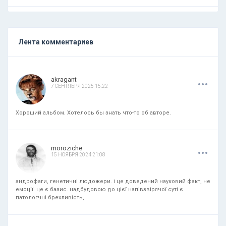
Лента комментариев
.
.
.
akragant
7 СЕНТЯБРЯ 2025 15:22
Хороший альбом. Хотелось бы знать что-то об авторе.
.
.
.
moroziche
15 НОЯБРЯ 2024 21:08
андрофаги, генетичні людожери. і це доведений науковий факт, не
емоції. це є базис. надбудовою до цієї напівзвірячої суті є
патологчні брехливість,