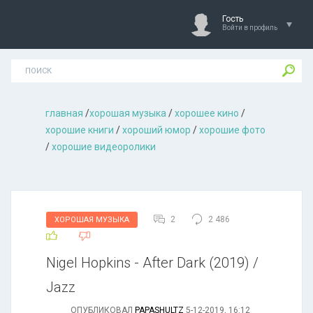
Гость
Войти в профиль
главная
/
хорошая музыкa
/
хорошее кино
/
хорошие книги
/
хороший юмор
/
хорошие фото
/
хорошие видеоролики
2
2 486
ХОРОШАЯ МУЗЫКА
Nigel Hopkins - After Dark (2019) /
Jazz
ОПУБЛИКОВАЛ
PAPASHULTZ
5-12-2019, 16:12