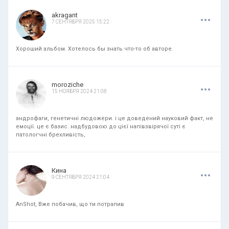
.
.
.
akragant
7 СЕНТЯБРЯ 2025 15:22
Хороший альбом. Хотелось бы знать что-то об авторе.
.
.
.
moroziche
15 НОЯБРЯ 2024 21:08
андрофаги, генетичні людожери. і це доведений науковий факт, не
емоції. це є базис. надбудовою до цієї напівзвірячої суті є
патологчні брехливість,
.
.
.
Кина
9 СЕНТЯБРЯ 2024 21:04
AnShot, Вже побачив, що ти потрапив