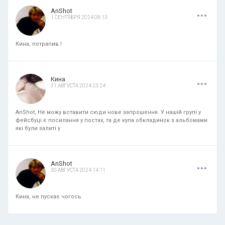
.
.
.
AnShot
1 СЕНТЯБРЯ 2024 08:13
Кина, потрапив.!
.
.
.
Кина
31 АВГУСТА 2024 23:24
AnShot, Не можу вставити сюди нове запрошення. У нашій групі у
фейсбуці є посилання у постах, та де купа обкладинок з альбомами
які були залиті у
.
.
.
AnShot
30 АВГУСТА 2024 14:11
Кина, не пускає чогось