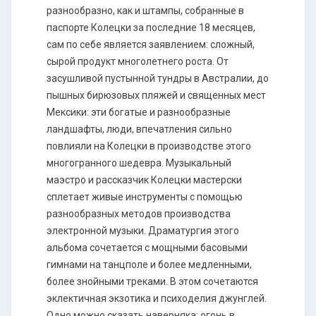
разнообразно, как и штампы, собранные в
паспорте Колецки за последние 18 месяцев,
сам по себе является заявлением: сложный,
сырой продукт многолетнего роста. От
засушливой пустынной тундры в Австралии, до
пышных бирюзовых пляжей и священных мест
Мексики: эти богатые и разнообразные
ландшафты, люди, впечатления сильно
повлияли на Колецки в производстве этого
многогранного шедевра. Музыкальный
маэстро и рассказчик Колецки мастерски
сплетает живые инструменты с помощью
разнообразных методов производства
электронной музыки. Драматургия этого
альбома сочетается с мощными басовыми
гимнами на танцполе и более медленными,
более знойными треками. В этом сочетаются
эклектичная экзотика и психоделия джунглей.
Одно можно сказать наверняка: огонь в