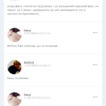
андрофаги, генетичні людожери. і це доведений науковий факт, не
емоції. це є базис. надбудовою до цієї напівзвірячої суті є
патологчні брехливість,
.
.
.
Кина
9 СЕНТЯБРЯ 2024 21:04
AnShot, Вже побачив, що ти потрапив
.
.
.
AnShot
1 СЕНТЯБРЯ 2024 08:13
Кина, потрапив.!
.
.
.
Кина
31 АВГУСТА 2024 23:24