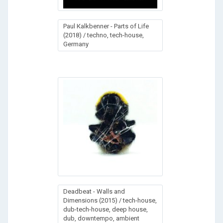
Раul Каlkbеnnеr - Раrts оf Lifе
(2018) / techno, tech-house,
Germany
Deadbeat - Walls and
Dimensions (2015) / tech-house,
dub-tech-house, deep house,
dub, downtempo, ambient