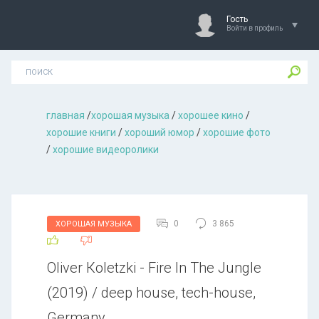
Гость
Войти в профиль
главная
/
хорошая музыкa
/
хорошее кино
/
хорошие книги
/
хороший юмор
/
хорошие фото
/
хорошие видеоролики
0
3 865
ХОРОШАЯ МУЗЫКА
Оlivеr Коlеtzki - Firе In Thе Junglе
(2019) / deep house, tech-house,
Germany