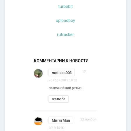
turbobit
uploadboy
rutracker
КОММЕНТАРИИ К НОВОСТИ
17
metisss003
ноября 2019 18:32
отличнейший релиз!
жалоба
22 ноября
MirrorMan
2019 15:00