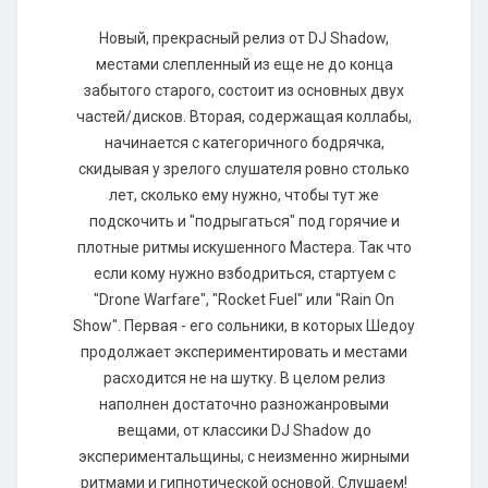
Новый, прекрасный релиз от DJ Shadow,
местами слепленный из еще не до конца
забытого старого, состоит из основных двух
частей/дисков. Вторая, содержащая коллабы,
начинается с категоричного бодрячка,
скидывая у зрелого слушателя ровно столько
лет, сколько ему нужно, чтобы тут же
подскочить и "подрыгаться" под горячие и
плотные ритмы искушенного Мастера. Так что
если кому нужно взбодриться, стартуем с
"Drone Warfare", "Rocket Fuel" или "Rain On
Show". Первая - его сольники, в которых Шедоу
продолжает экспериментировать и местами
расходится не на шутку. В целом релиз
наполнен достаточно разножанровыми
вещами, от классики DJ Shadow до
экспериментальщины, с неизменно жирными
ритмами и гипнотической основой. Слушаем!