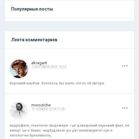
Популярные посты
Лента комментариев
.
.
.
akragant
7 СЕНТЯБРЯ 2025 15:22
Хороший альбом. Хотелось бы знать что-то об авторе.
.
.
.
moroziche
15 НОЯБРЯ 2024 21:08
андрофаги, генетичні людожери. і це доведений науковий факт, не
емоції. це є базис. надбудовою до цієї напівзвірячої суті є
патологчні брехливість,