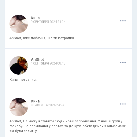
.
.
.
Кина
9 СЕНТЯБРЯ 2024 21:04
AnShot, Вже побачив, що ти потрапив
.
.
.
AnShot
1 СЕНТЯБРЯ 2024 08:13
Кина, потрапив.!
.
.
.
Кина
31 АВГУСТА 2024 23:24
AnShot, Не можу вставити сюди нове запрошення. У нашій групі у
фейсбуці є посилання у постах, та де купа обкладинок з альбомами
які були залиті у