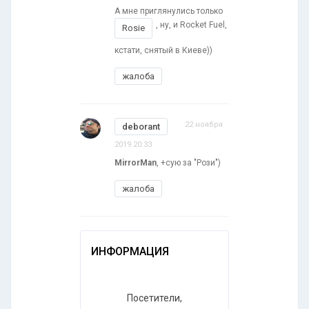
А мне приглянулись только
, ну, и Rocket Fuel,
Rosie
кстати, снятый в Киеве))
жалоба
22 ноября
deborant
2019 20:33
MirrorMan
, +cую за "Рози")
жалоба
ИНФОРМАЦИЯ
Посетители,