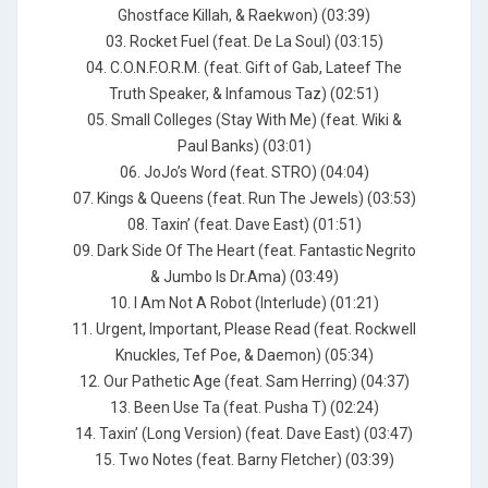
Ghostface Killah, & Raekwon) (03:39)
03. Rocket Fuel (feat. De La Soul) (03:15)
04. C.O.N.F.O.R.M. (feat. Gift of Gab, Lateef The
Truth Speaker, & Infamous Taz) (02:51)
05. Small Colleges (Stay With Me) (feat. Wiki &
Paul Banks) (03:01)
06. JoJo’s Word (feat. STRO) (04:04)
07. Kings & Queens (feat. Run The Jewels) (03:53)
08. Taxin’ (feat. Dave East) (01:51)
09. Dark Side Of The Heart (feat. Fantastic Negrito
& Jumbo Is Dr.Ama) (03:49)
10. I Am Not A Robot (Interlude) (01:21)
11. Urgent, Important, Please Read (feat. Rockwell
Knuckles, Tef Poe, & Daemon) (05:34)
12. Our Pathetic Age (feat. Sam Herring) (04:37)
13. Been Use Ta (feat. Pusha T) (02:24)
14. Taxin’ (Long Version) (feat. Dave East) (03:47)
15. Two Notes (feat. Barny Fletcher) (03:39)