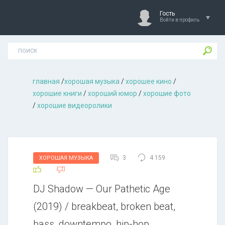
Гость
Войти в профиль
главная
/
хорошая музыкa
/
хорошее кино
/
хорошие книги
/
хороший юмор
/
хорошие фото
/
хорошие видеоролики
3
4 159
ХОРОШАЯ МУЗЫКА
DJ Shadow — Our Pathetic Age
(2019) / breakbeat, broken beat,
bass, downtempo, hip-hop,