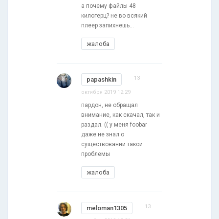
а почему файлы 48
килогерц? не во всякий
плеер запихнешь...
жалоба
13
papashkin
октября 2019 12:29
пардон, не обращал
внимание, как скачал, так и
раздал. (( у меня foobar
даже не знал о
существовании такой
проблемы
жалоба
13
meloman1305