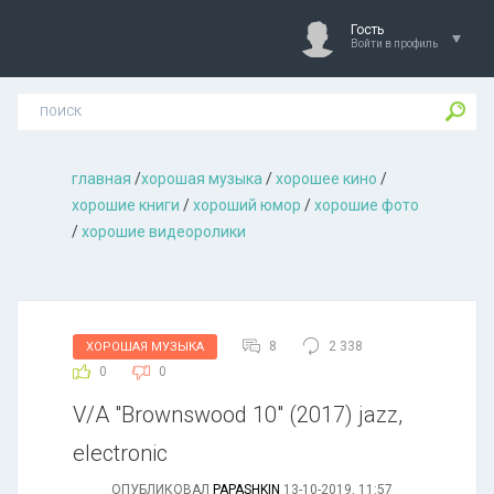
Гость
Войти в профиль
главная
/
хорошая музыкa
/
хорошее кино
/
хорошие книги
/
хороший юмор
/
хорошие фото
/
хорошие видеоролики
8
2 338
ХОРОШАЯ МУЗЫКА
0
0
V/A "Brownswood 10" (2017) jazz,
electronic
ОПУБЛИКОВАЛ
PAPASHKIN
13-10-2019, 11:57