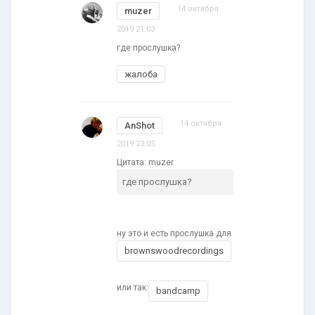
14 октября
muzer
2019 21:03
где прослушка?
жалоба
14 октября
AnShot
2019 23:05
Цитата: muzer
где прослушка?
ну это и есть прослушка для
brownswoodrecordings
или так:
bandcamp