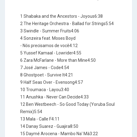
1 Shabaka and the Ancestors - Joyous6:38
2 The Heritage Orchestra - Ballad for Strings5:54
3 Swindle - Summer Fruits4:06
4 Sonzeira feat. Moses Boyd
- Nós precisamos de você4:12
5 Yussef Kamaal - Lowrider4:55
6 Zara McFarlane - More than Mine4:50
7 José James - Code4:54
8 Ghostpoet - Survive It4:21
9 Half Seas Over - Evensong4:57
10 Troumaca - Layou3:40
11 Anushka - Never Can Decide4:33
12 Ben Westbeech - So Good Today (Yoruba Soul
Remix)5:54
13 Mala - Calle F4:11
14 Danay Suarez - Guajira8:50
15 Daymé Arocena - Mambo Na' Mà3:22