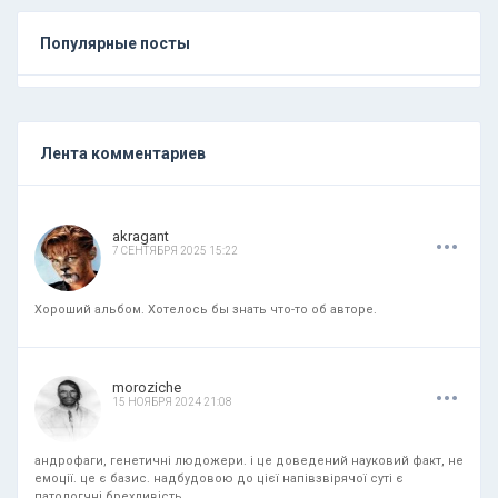
Популярные посты
Лента комментариев
.
.
.
akragant
7 СЕНТЯБРЯ 2025 15:22
Хороший альбом. Хотелось бы знать что-то об авторе.
.
.
.
moroziche
15 НОЯБРЯ 2024 21:08
андрофаги, генетичні людожери. і це доведений науковий факт, не
емоції. це є базис. надбудовою до цієї напівзвірячої суті є
патологчні брехливість,