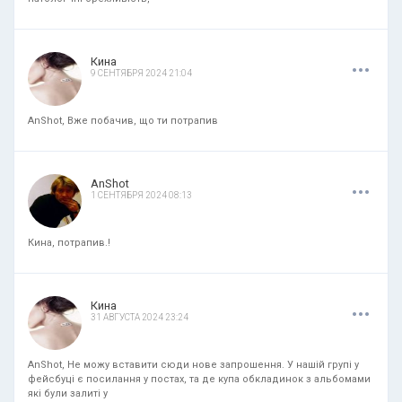
.
.
.
Кина
9 СЕНТЯБРЯ 2024 21:04
AnShot, Вже побачив, що ти потрапив
.
.
.
AnShot
1 СЕНТЯБРЯ 2024 08:13
Кина, потрапив.!
.
.
.
Кина
31 АВГУСТА 2024 23:24
AnShot, Не можу вставити сюди нове запрошення. У нашій групі у
фейсбуці є посилання у постах, та де купа обкладинок з альбомами
які були залиті у