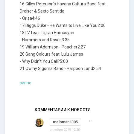
16 Gilles Peterson's Havana Cultura Band feat.
Dreiser & Sexto Sentido
- Orisa4:46
17 Diggs Duke - He Wants to Live Like You2:00
18 LV feat. Tigran Hamasyan
- Hammers and Roses3:35
19 William Adamson - Poacher2:27
20 Gang Colours feat. Lulu James
- Why Didn't You Call?5:00
21 Owiny Sigoma Band - Harpoon Land2:54
зиппо
КОММЕНТАРИИ К НОВОСТИ
13
meloman1305
октября 2019 12:20