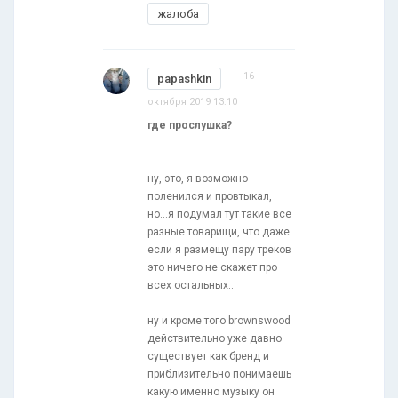
жалоба
16
papashkin
октября 2019 13:10
где прослушка?
ну, это, я возможно
поленился и провтыкал,
но...я подумал тут такие все
разные товарищи, что даже
если я размещу пару треков
это ничего не скажет про
всех остальных..
ну и кроме того brownswood
действительно уже давно
существует как бренд и
приблизительно понимаешь
какую именно музыку он