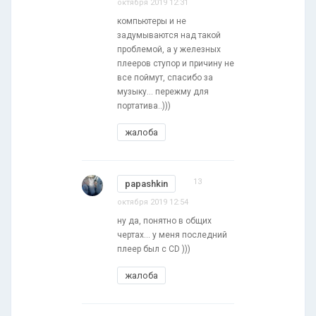
октября 2019 12:31
компьютеры и не
задумываются над такой
проблемой, а у железных
плееров ступор и причину не
все поймут, спасибо за
музыку... пережму для
портатива..)))
жалоба
13
papashkin
октября 2019 12:54
ну да, понятно в общих
чертах... у меня последний
плеер был c CD )))
жалоба