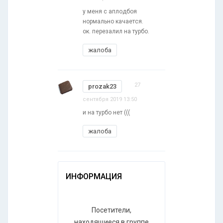
у меня с аплодбоя
нормально качается.
ок. перезалил на турбо.
жалоба
27
prozak23
сентября 2019 13:50
и на турбо нет (((
жалоба
ИНФОРМАЦИЯ
Посетители,
находящиеся в группе