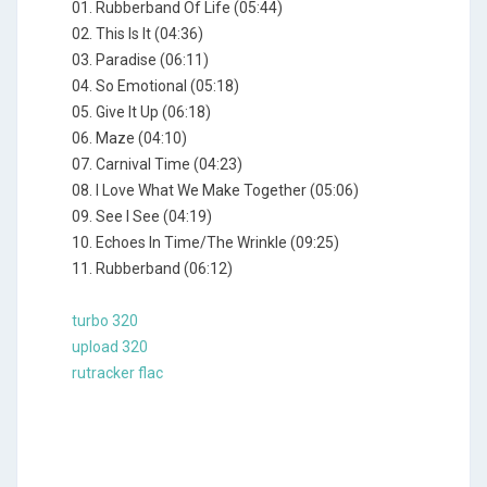
01. Rubberband Of Life (05:44)
02. This Is It (04:36)
03. Paradise (06:11)
04. So Emotional (05:18)
05. Give It Up (06:18)
06. Maze (04:10)
07. Carnival Time (04:23)
08. I Love What We Make Together (05:06)
09. See I See (04:19)
10. Echoes In Time/The Wrinkle (09:25)
11. Rubberband (06:12)
turbo 320
upload 320
rutracker flac