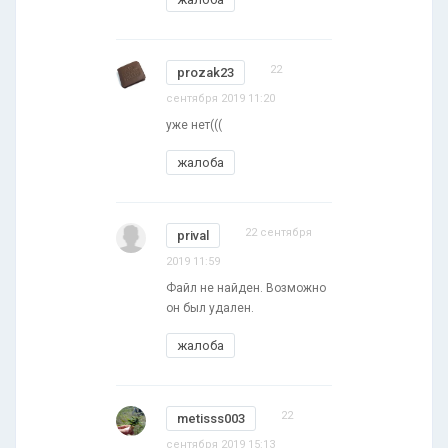
22
prozak23
сентября 2019 11:20
уже нет(((
жалоба
22 сентября
prival
2019 11:59
Файл не найден. Возможно
он был удален.
жалоба
22
metisss003
сентября 2019 15:13