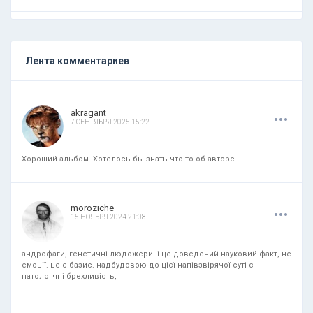
Лента комментариев
.
.
.
akragant
7 СЕНТЯБРЯ 2025 15:22
Хороший альбом. Хотелось бы знать что-то об авторе.
.
.
.
moroziche
15 НОЯБРЯ 2024 21:08
андрофаги, генетичні людожери. і це доведений науковий факт, не
емоції. це є базис. надбудовою до цієї напівзвірячої суті є
патологчні брехливість,