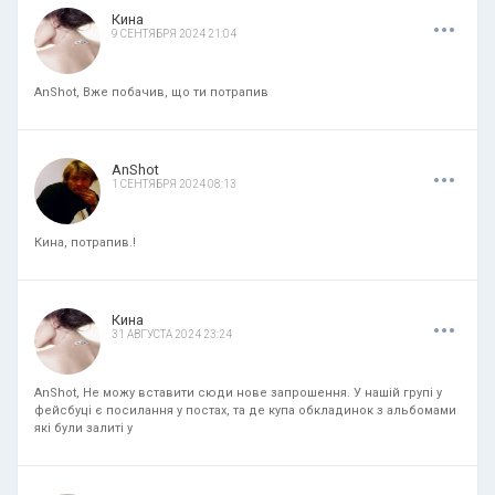
.
.
.
Кина
9 СЕНТЯБРЯ 2024 21:04
AnShot, Вже побачив, що ти потрапив
.
.
.
AnShot
1 СЕНТЯБРЯ 2024 08:13
Кина, потрапив.!
.
.
.
Кина
31 АВГУСТА 2024 23:24
AnShot, Не можу вставити сюди нове запрошення. У нашій групі у
фейсбуці є посилання у постах, та де купа обкладинок з альбомами
які були залиті у