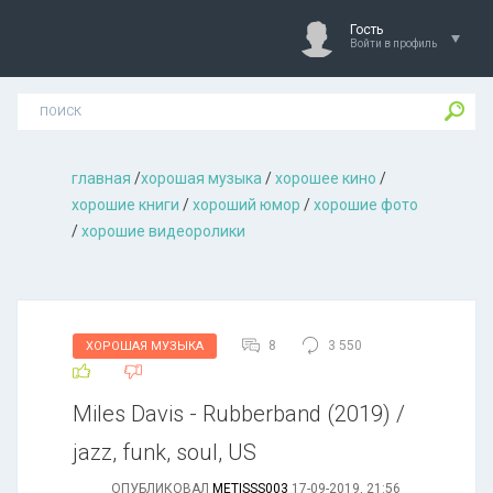
Гость
Войти в профиль
главная
/
хорошая музыкa
/
хорошее кино
/
хорошие книги
/
хороший юмор
/
хорошие фото
/
хорошие видеоролики
8
3 550
ХОРОШАЯ МУЗЫКА
Miles Davis - Rubberband (2019) /
jazz, funk, soul, US
ОПУБЛИКОВАЛ
METISSS003
17-09-2019, 21:56