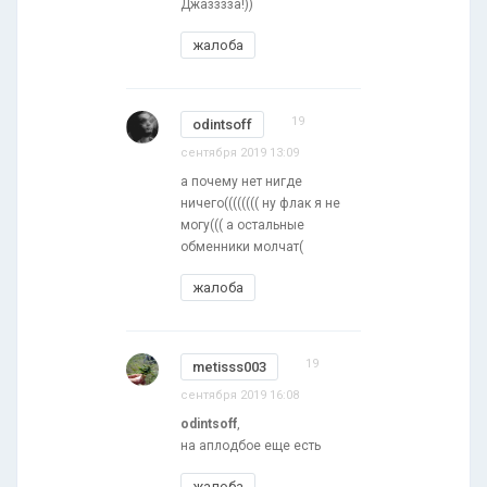
Джазззза!))
жалоба
19
odintsoff
сентября 2019 13:09
а почему нет нигде
ничего(((((((( ну флак я не
могу((( а остальные
обменники молчат(
жалоба
19
metisss003
сентября 2019 16:08
odintsoff
,
на аплодбое еще есть
жалоба