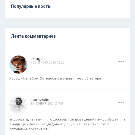
Популярные посты
Лента комментариев
.
.
.
akragant
7 СЕНТЯБРЯ 2025 15:22
Хороший альбом. Хотелось бы знать что-то об авторе.
.
.
.
moroziche
15 НОЯБРЯ 2024 21:08
андрофаги, генетичні людожери. і це доведений науковий факт, не
емоції. це є базис. надбудовою до цієї напівзвірячої суті є
патологчні брехливість,