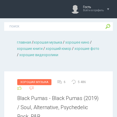
Гость
Войти в профиль
главная
/
хорошая музыкa
/
хорошее кино
/
хорошие книги
/
хороший юмор
/
хорошие фото
/
хорошие видеоролики
6
5 486
ХОРОШАЯ МУЗЫКА
Black Pumas - Black Pumas (2019)
/ Soul, Alternative, Psychedelic
Rock, R&B