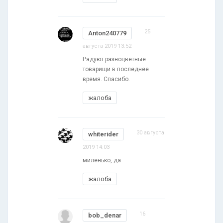
25
Anton240779
августа 2019 13:52
Радуют разноцветные
товарищи в последнее
время. Спасибо.
жалоба
30 августа
whiterider
2019 14:03
миленько, да
жалоба
16
bob_denar