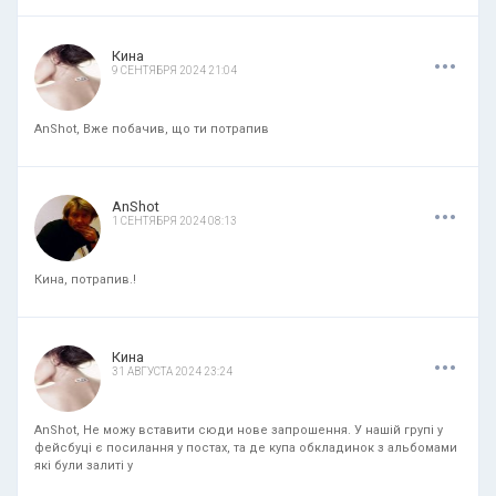
.
.
.
Кина
9 СЕНТЯБРЯ 2024 21:04
AnShot, Вже побачив, що ти потрапив
.
.
.
AnShot
1 СЕНТЯБРЯ 2024 08:13
Кина, потрапив.!
.
.
.
Кина
31 АВГУСТА 2024 23:24
AnShot, Не можу вставити сюди нове запрошення. У нашій групі у
фейсбуці є посилання у постах, та де купа обкладинок з альбомами
які були залиті у