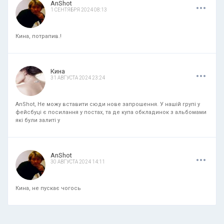
.
.
.
AnShot
1 СЕНТЯБРЯ 2024 08:13
Кина, потрапив.!
.
.
.
Кина
31 АВГУСТА 2024 23:24
AnShot, Не можу вставити сюди нове запрошення. У нашій групі у
фейсбуці є посилання у постах, та де купа обкладинок з альбомами
які були залиті у
.
.
.
AnShot
30 АВГУСТА 2024 14:11
Кина, не пускає чогось