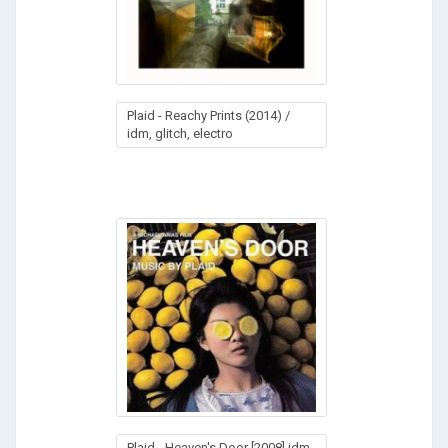
Plaid - Reachy Prints (2014) /
idm, glitch, electro
Plaid - Heaven's Door [2008] idm,