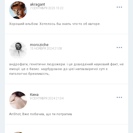
.
.
.
akragant
7 СЕНТЯБРЯ 2025 15:22
Хороший альбом. Хотелось бы знать что-то об авторе.
.
.
.
moroziche
15 НОЯБРЯ 2024 21:08
андрофаги, генетичні людожери. і це доведений науковий факт, не
емоції. це є базис. надбудовою до цієї напівзвірячої суті є
патологчні брехливість,
.
.
.
Кина
9 СЕНТЯБРЯ 2024 21:04
AnShot, Вже побачив, що ти потрапив