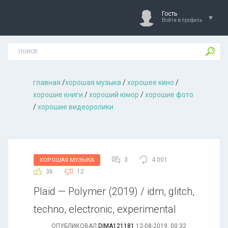
Гость
Войти в профиль
главная
/
хорошая музыкa
/
хорошее кино
/
хорошие книги
/
хороший юмор
/
хорошие фото
/
хорошие видеоролики
3
4 001
ХОРОШАЯ МУЗЫКА
36
12
Plaid — Polymer (2019) / idm, glitch,
techno, electronic, experimental
ОПУБЛИКОВАЛ
DIMA121181
12-08-2019, 00:32