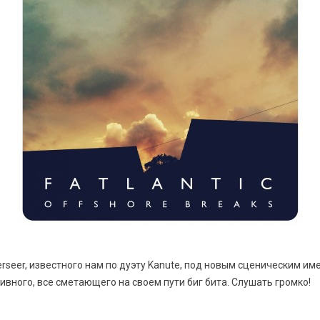
seer, известного нам по дуэту Kanute, под новым сценическим име
вного, все сметающего на своем пути биг бита. Слушать громко!