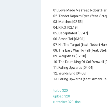
01. Love Made Me (feat. Robert Har
02. Tender Napalm Eyes (feat. Scra
03. Matches [02:55]
04. R.P.G. [02:19]
05. Decapitated [03:47]
06. Stand Tall [03:31]
07. Hit The Target (feat. Robert Har
08. The Easy Way To Fall (feat. Ste
09. Weightless [02:10]
10. The Drum King Of Californwall [
11. Falling Upwards [04:04]
12. Worlds End [04:06]
13. Falling Upwards (feat. Amani Jad
turbo 320
upload 320
rutracker 320. flac