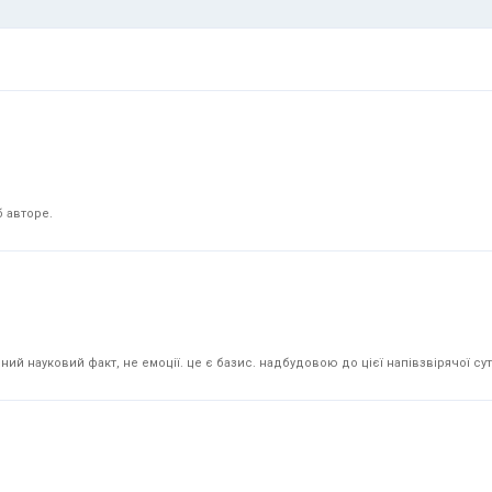
 авторе.
й науковий факт, не емоції. це є базис. надбудовою до цієї напівзвірячої суті