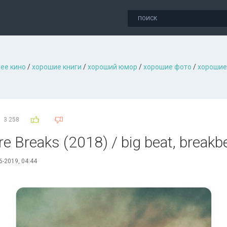
ее кино
/
хорошие книги
/
хороший юмор
/
хорошие фото
/
хорошие
3 258
re Breaks (2018) / big beat, breakbe
6-2019, 04:44