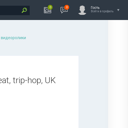
0
0
Гость
Войти в профиль
 видеоролики
at, trip-hop, UK