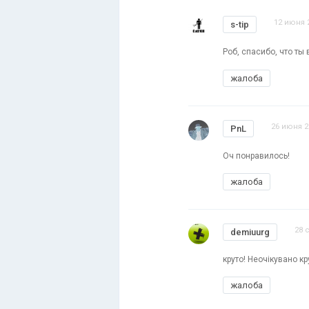
12 июня 2
s-tip
Роб, спасибо, что ты 
жалоба
26 июня 2
PnL
Оч понравилось!
жалоба
28 
demiuurg
круто! Неочікувано кр
жалоба