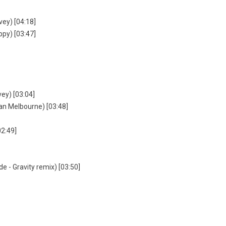
vey) [04:18]
ppy) [03:47]
vey) [03:04]
fan Melbourne) [03:48]
02:49]
e - Gravity remix) [03:50]