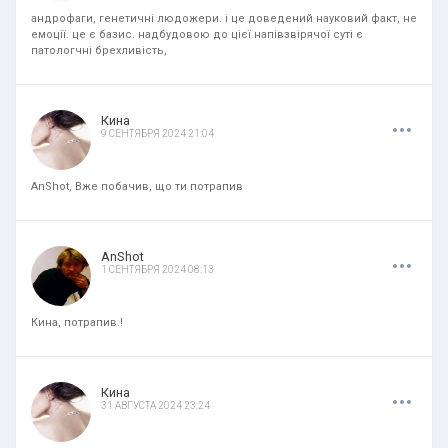
андрофаги, генетичні людожери. і це доведений науковий факт, не
емоції. це є базис. надбудовою до цієї напівзвірячої суті є
патологчні брехливість,
.
.
.
Кина
9 СЕНТЯБРЯ 2024 21:04
AnShot, Вже побачив, що ти потрапив
.
.
.
AnShot
1 СЕНТЯБРЯ 2024 08:13
Кина, потрапив.!
.
.
.
Кина
31 АВГУСТА 2024 23:24