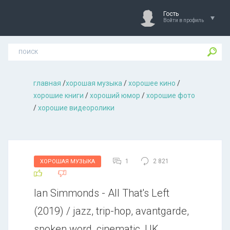
Гость
Войти в профиль
главная
/
хорошая музыкa
/
хорошее кино
/
хорошие книги
/
хороший юмор
/
хорошие фото
/
хорошие видеоролики
1
2 821
ХОРОШАЯ МУЗЫКА
Ian Simmonds - All That's Left
(2019) / jazz, trip-hop, avantgarde,
spoken word, cinematic, UK