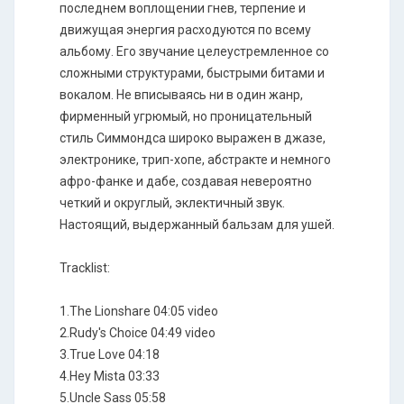
последнем воплощении гнев, терпение и
движущая энергия расходуются по всему
альбому. Его звучание целеустремленное со
сложными структурами, быстрыми битами и
вокалом. Не вписываясь ни в один жанр,
фирменный угрюмый, но проницательный
стиль Симмондса широко выражен в джазе,
электронике, трип-хопе, абстракте и немного
афро-фанке и дабе, создавая невероятно
четкий и округлый, эклектичный звук.
Настоящий, выдержанный бальзам для ушей.
Tracklist:
1.The Lionshare 04:05 video
2.Rudy's Choice 04:49 video
3.True Love 04:18
4.Hey Mista 03:33
5.Uncle Sass 05:58