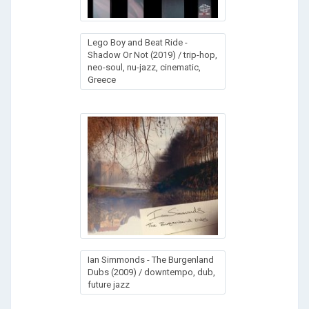
Lеgо Воу аnd Веаt Ridе -
Shаdоw Оr Nоt (2019) / trip-hop,
neo-soul, nu-jazz, cinematic,
Greece
Ian Simmonds - The Burgenland
Dubs (2009) / downtempo, dub,
future jazz