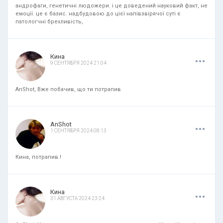
андрофаги, генетичні людожери. і це доведений науковий факт, не
емоції. це є базис. надбудовою до цієї напівзвірячої суті є
патологчні брехливість,
.
.
.
Кина
9 СЕНТЯБРЯ 2024 21:04
AnShot, Вже побачив, що ти потрапив
.
.
.
AnShot
1 СЕНТЯБРЯ 2024 08:13
Кина, потрапив.!
.
.
.
Кина
31 АВГУСТА 2024 23:24