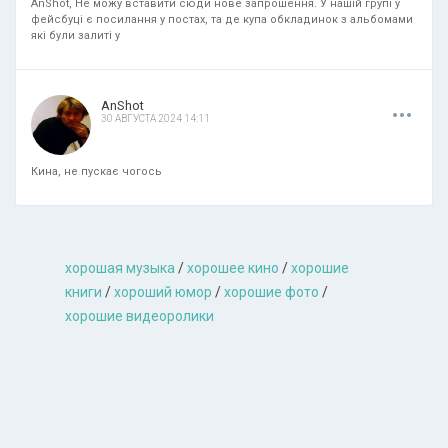
AnShot, Не можу вставити сюди нове запрошення. У нашій групі у
фейсбуці є посилання у постах, та де купа обкладинок з альбомами
які були залиті у
.
.
.
AnShot
30 АВГУСТА 2024 14:11
Кина, не пускає чогось
хорошая музыкa
/
хорошее кино
/
хорошие
книги
/
хороший юмор
/
хорошие фото
/
хорошие видеоролики