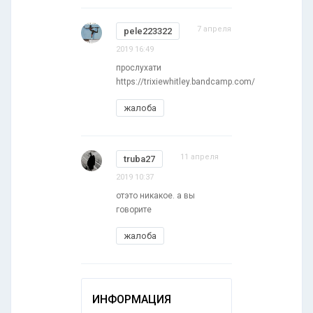
7 апреля
pele223322
2019 16:49
прослухати
https://trixiewhitley.bandcamp.com/
жалоба
11 апреля
truba27
2019 10:37
отэто никакое. а вы
говорите
жалоба
ИНФОРМАЦИЯ