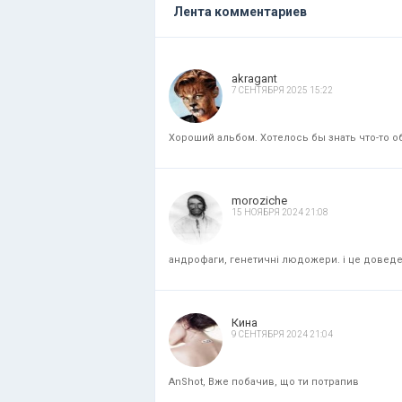
Лента комментариев
akragant
7 СЕНТЯБРЯ 2025 15:22
Хороший альбом. Хотелось бы знать что-то об
moroziche
15 НОЯБРЯ 2024 21:08
андрофаги, генетичні людожери. і це доведени
Кина
9 СЕНТЯБРЯ 2024 21:04
AnShot, Вже побачив, що ти потрапив