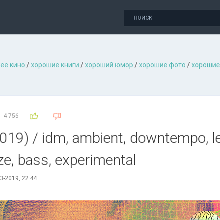
ее кино
/
хорошие книги
/
хороший юмор
/
хорошие фото
/
хорошие
4 756
019) / idm, ambient, downtempo, le
ze, bass, experimental
3-2019, 22:44