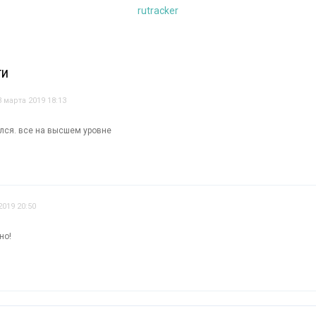
rutracker
ТИ
3 марта 2019 18:13
ался. все на высшем уровне
2019 20:50
но!