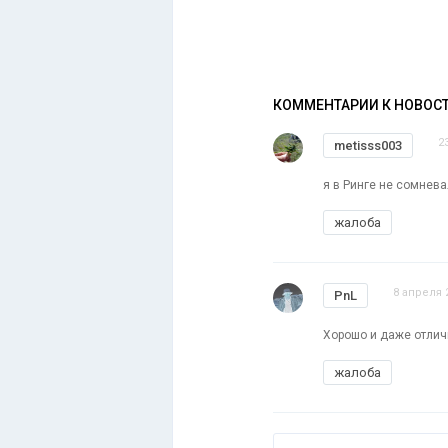
КОММЕНТАРИИ К НОВОС
2
metisss003
я в Ринге не сомнев
жалоба
8 апреля 
PnL
Хорошо и даже отлич
жалоба