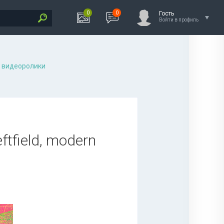
0
0
Гость
Войти в профиль
 видеоролики
ftfield, modern