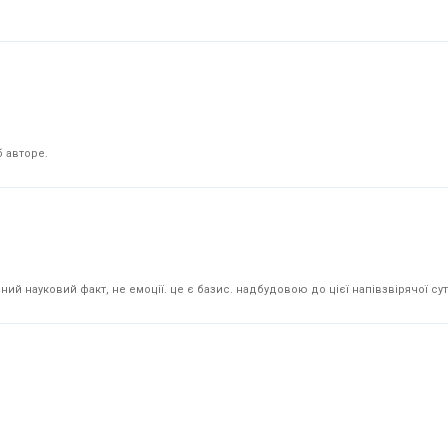
 авторе.
й науковий факт, не емоції. це є базис. надбудовою до цієї напівзвірячої суті