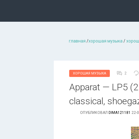
главная
/
хорошая музыкa
/
хорош
2
ХОРОШАЯ МУЗЫКА
Apparat — LP5 (2
classical, shoega
ОПУБЛИКОВАЛ
DIMA121181
22-0