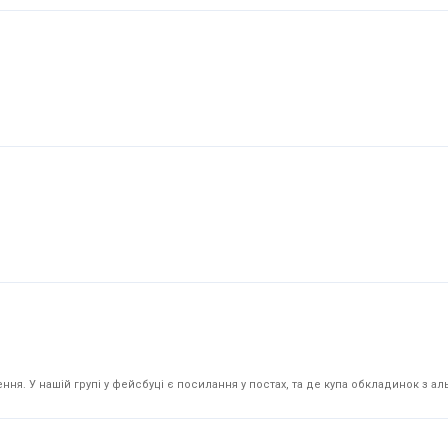
я. У нашій групі у фейсбуці є посилання у постах, та де купа обкладинок з аль