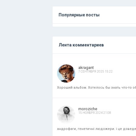
Популярные посты
Лента комментариев
akragant
7 СЕНТЯБРЯ 2025 15:22
Хороший альбом. Хотелось бы знать что-то об
moroziche
15 НОЯБРЯ 2024 21:08
андрофаги, генетичні людожери. і це доведени