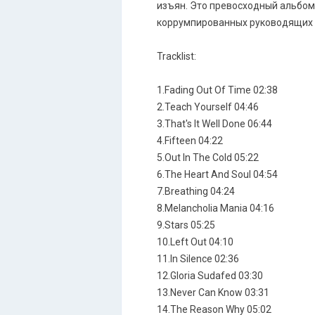
изъян. Это превосходный альбом,
коррумпированных руководящих о
Tracklist:
1.Fading Out Of Time 02:38
2.Teach Yourself 04:46
3.That's It Well Done 06:44
4.Fifteen 04:22
5.Out In The Cold 05:22
6.The Heart And Soul 04:54
7.Breathing 04:24
8.Melancholia Mania 04:16
9.Stars 05:25
10.Left Out 04:10
11.In Silence 02:36
12.Gloria Sudafed 03:30
13.Never Can Know 03:31
14.The Reason Why 05:02