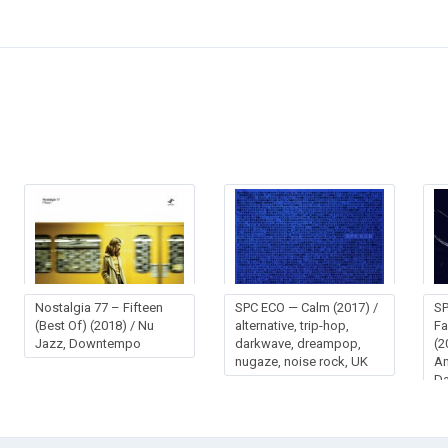
Nostalgia 77 – Fifteen
SPC ECO — Calm (2017) /
SP
(Best Of) (2018) / Nu
alternative, trip-hop,
Fa
Jazz, Downtempo
darkwave, dreampop,
(2
nugaze, noise rock, UK
Am
Da
Sy