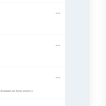
.
.
.
.
.
.
.
.
.
бомами які були залиті у