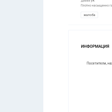
Даааа уж.
Плотно насыщенно га
жалоба
ИНФОРМАЦИЯ
Посетители, н