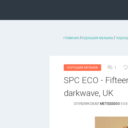
главная
/
хорошая музыкa
/
хорош
1
ХОРОШАЯ МУЗЫКА
SPC ECO - Fifteen 
darkwave, UK
ОПУБЛИКОВАЛ
METISSS003
5-03