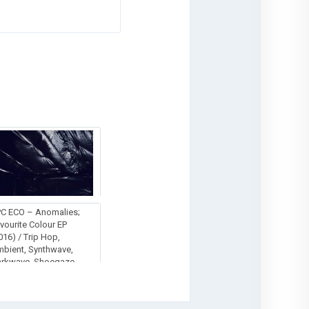
C ECO – Anomalies;
vourite Colour EP
016) / Trip Hop,
bient, Synthwave,
rkwave, Shoegaze,
nth Pop, Sadcore, UK