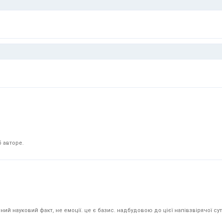
 авторе.
й науковий факт, не емоції. це є базис. надбудовою до цієї напівзвірячої суті