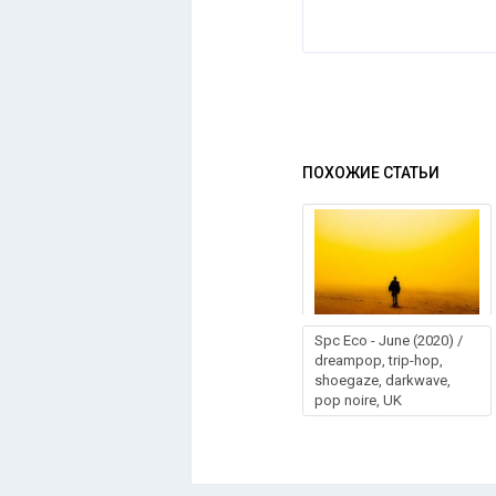
ПОХОЖИЕ СТАТЬИ
Sрс Есо - Junе (2020) /
dreampop, trip-hop,
shoegaze, darkwave,
pop noire, UK