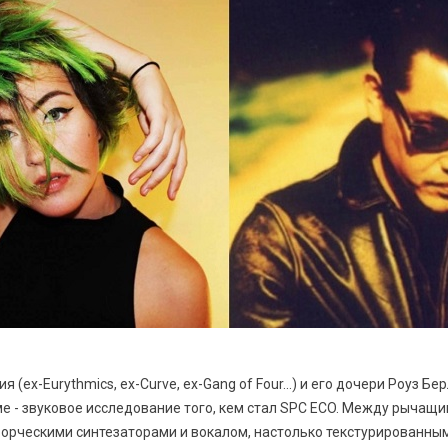
 (ex-Eurythmics, ex-Curve, ex-Gang of Four...) и его дочери Роуз Б
ме - звуковое исследование того, кем стал SPC ECO. Между рычащ
орческими синтезаторами и вокалом, настолько текстурированны