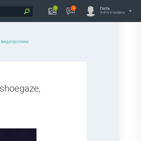
0
0
Гость
Войти в профиль
 видеоролики
, shoegaze,