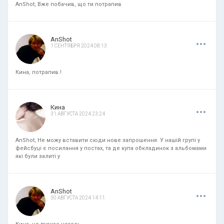
AnShot, Вже побачив, що ти потрапив
.
.
.
AnShot
1 СЕНТЯБРЯ 2024 08:13
Кина, потрапив.!
.
.
.
Кина
31 АВГУСТА 2024 23:24
AnShot, Не можу вставити сюди нове запрошення. У нашій групі у
фейсбуці є посилання у постах, та де купа обкладинок з альбомами
які були залиті у
.
.
.
AnShot
30 АВГУСТА 2024 14:11