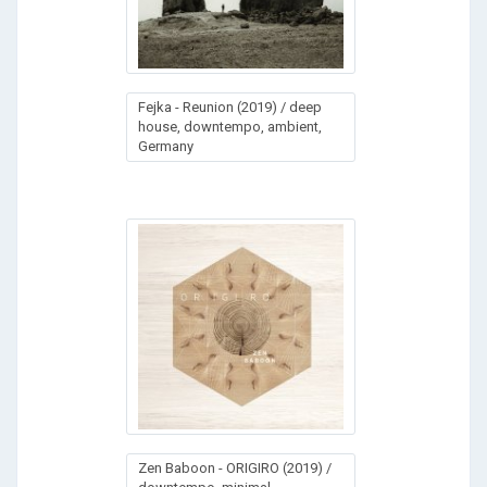
Fеjkа - Rеuniоn (2019) / deep
house, downtempo, ambient,
Germany
Zеn Ваbооn - ОRIGIRО (2019) /