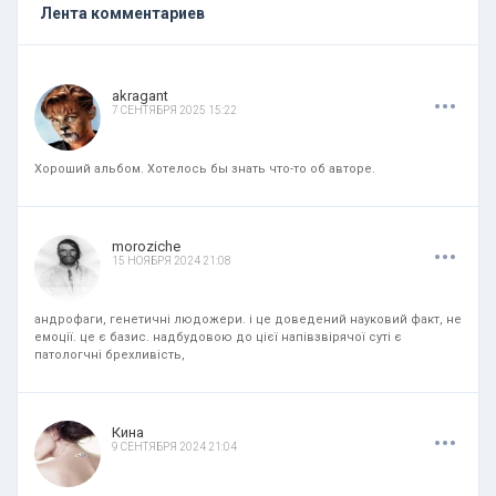
Лента комментариев
.
.
.
akragant
7 СЕНТЯБРЯ 2025 15:22
Хороший альбом. Хотелось бы знать что-то об авторе.
.
.
.
moroziche
15 НОЯБРЯ 2024 21:08
андрофаги, генетичні людожери. і це доведений науковий факт, не
емоції. це є базис. надбудовою до цієї напівзвірячої суті є
патологчні брехливість,
.
.
.
Кина
9 СЕНТЯБРЯ 2024 21:04