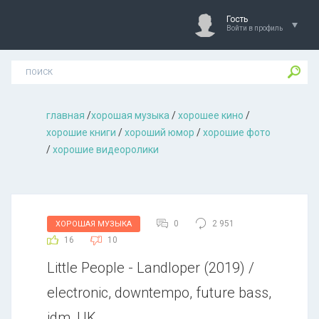
Гость
Войти в профиль
главная
/
хорошая музыкa
/
хорошее кино
/
хорошие книги
/
хороший юмор
/
хорошие фото
/
хорошие видеоролики
0
2 951
ХОРОШАЯ МУЗЫКА
16
10
Little People - Landloper (2019) /
electronic, downtempo, future bass,
idm, UK