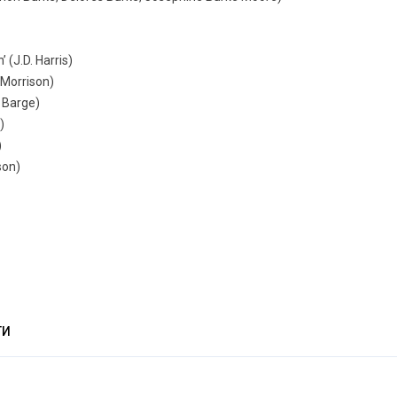
’ (J.D. Harris)
 Morrison)
e Barge)
)
)
son)
ТИ