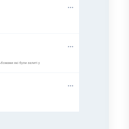
.
.
.
.
.
.
бомами які були залиті у
.
.
.