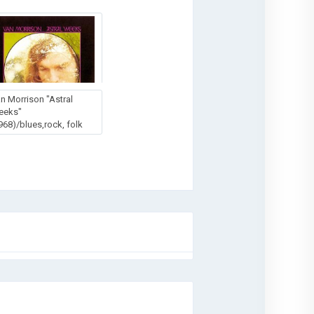
n Morrison "Astral
eeks"
968)/blues,rock, folk