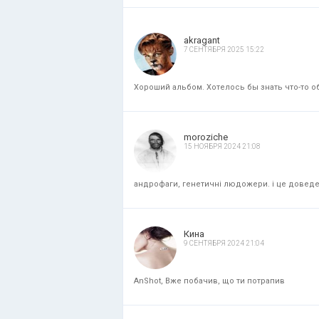
akragant
7 СЕНТЯБРЯ 2025 15:22
Хороший альбом. Хотелось бы знать что-то об
moroziche
15 НОЯБРЯ 2024 21:08
андрофаги, генетичні людожери. і це доведени
Кина
9 СЕНТЯБРЯ 2024 21:04
AnShot, Вже побачив, що ти потрапив