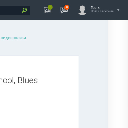
0
0
Гость
Войти в профиль
 видеоролики
ool, Blues