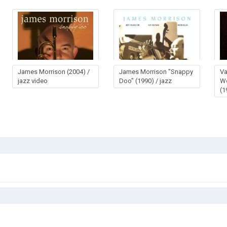
James Morrison (2004) /
James Morrison "Snappy
Va
jazz video
Doo" (1990) / jazz
W
(1