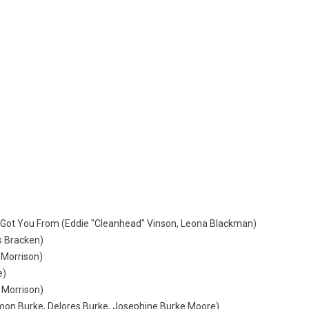
 Got You From (Eddie "Cleanhead" Vinson, Leona Blackman)
s Bracken)
 Morrison)
e)
 Morrison)
omon Burke, Delores Burke, Josephine Burke Moore)