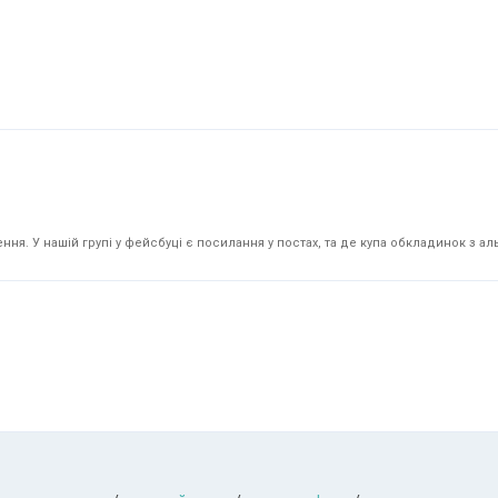
я. У нашій групі у фейсбуці є посилання у постах, та де купа обкладинок з аль