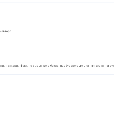
 авторе.
й науковий факт, не емоції. це є базис. надбудовою до цієї напівзвірячої суті