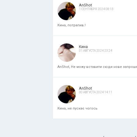
AnShot
1 СЕНТЯБРЯ 2024 08:13
Кина, потрапив.!
Кина
31 АВГУСТА 2024 23:24
AnShot, Не можу вставити сюди нове запрошенн
AnShot
30 АВГУСТА 2024 14:11
Кина, не пускає чогось