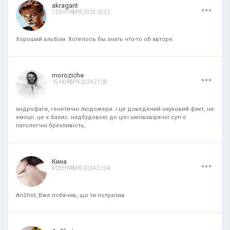
.
.
.
akragant
7 СЕНТЯБРЯ 2025 15:22
Хороший альбом. Хотелось бы знать что-то об авторе.
.
.
.
moroziche
15 НОЯБРЯ 2024 21:08
андрофаги, генетичні людожери. і це доведений науковий факт, не
емоції. це є базис. надбудовою до цієї напівзвірячої суті є
патологчні брехливість,
.
.
.
Кина
9 СЕНТЯБРЯ 2024 21:04
AnShot, Вже побачив, що ти потрапив