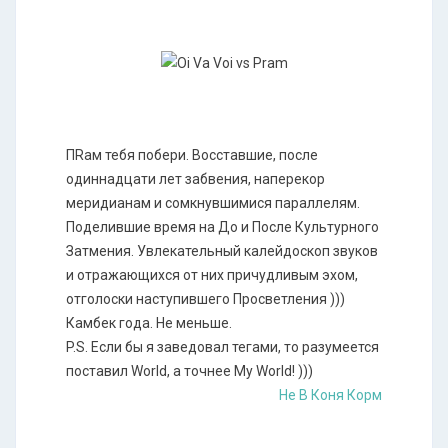
ПRам тебя побери. Восставшие, после
одиннадцати лет забвения, наперекор
меридианам и сомкнувшимися параллелям.
Поделившие время на До и После Культурного
Затмения. Увлекательный калейдоскоп звуков
и отражающихся от них причудливым эхом,
отголоски наступившего Просветления )))
Камбек года. Не меньше.
P.S. Если бы я заведовал тегами, то разумеется
поставил World, а точнее My World! )))
Не В Коня Корм