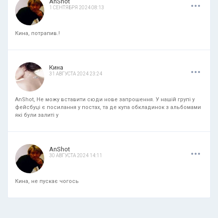
.
.
.
AnShot
1 СЕНТЯБРЯ 2024 08:13
Кина, потрапив.!
.
.
.
Кина
31 АВГУСТА 2024 23:24
AnShot, Не можу вставити сюди нове запрошення. У нашій групі у
фейсбуці є посилання у постах, та де купа обкладинок з альбомами
які були залиті у
.
.
.
AnShot
30 АВГУСТА 2024 14:11
Кина, не пускає чогось