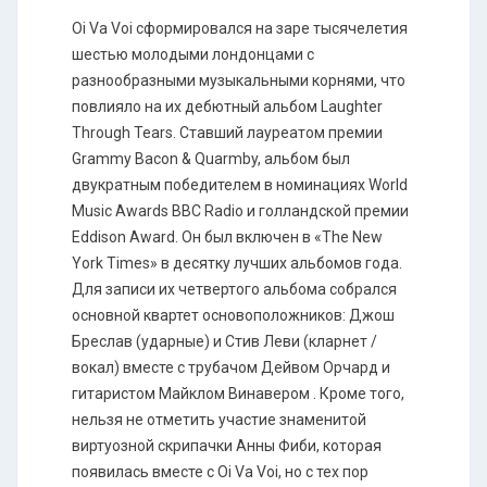
Oi Va Voi сформировался на заре тысячелетия
шестью молодыми лондонцами с
разнообразными музыкальными корнями, что
повлияло на их дебютный альбом Laughter
Through Tears. Ставший лауреатом премии
Grammy Bacon & Quarmby, альбом был
двукратным победителем в номинациях World
Music Awards BBC Radio и голландской премии
Eddison Award. Он был включен в «The New
York Times» в десятку лучших альбомов года.
Для записи их четвертого альбома собрался
основной квартет основоположников: Джош
Бреслав (ударные) и Стив Леви (кларнет /
вокал) вместе с трубачом Дейвом Орчард и
гитаристом Майклом Винавером . Кроме того,
нельзя не отметить участие знаменитой
виртуозной скрипачки Анны Фиби, которая
появилась вместе с Oi Va Voi, но с тех пор