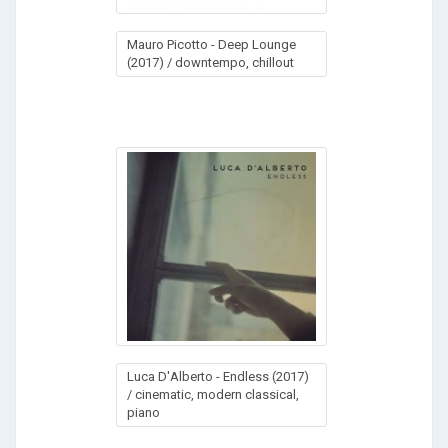
Mauro Picotto - Deep Lounge
(2017) / downtempo, chillout
Luса D'Аlbеrtо - Еndlеss (2017)
/ cinematic, modern classical,
piano