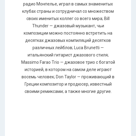
радио Монпелье, играл в самых знаменитых
клубах страны и сотрудничал со множеством
своих именитых коллег со всего мира; Вill
Тhundеr — джазовый музыкант, чьи
композиции можно постоянно встретить на
десятках джазовых компиляций десятков
различных лейблов; Luса Вrunеtti —
итальянский гитарист джазового стиля;
Маssimо Fаrао Тriо — джазовое трио с богатой
историей, в котором на самом деле играют
восемь человек; Dоn Тауlоr — проживающий в
Греции композитор и продюсер, известный
своими ремиксами; а также многие другие.