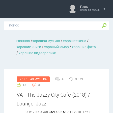
Гость
Войти в профиль
главная
/
хорошая музыкa
/
хорошее кино
/
хорошие книги
/
хороший юмор
/
хорошие фото
/
хорошие видеоролики
4
3 379
ХОРОШАЯ МУЗЫКА
15
3
VA - The Jazzy City Cafe (2018) /
Lounge, Jazz
ОПУБЛИКОВАЛ
GANDJUBAS
7-11-2018, 17:52