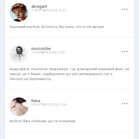
.
.
.
akragant
7 СЕНТЯБРЯ 2025 15:22
Хороший альбом. Хотелось бы знать что-то об авторе.
.
.
.
moroziche
15 НОЯБРЯ 2024 21:08
андрофаги, генетичні людожери. і це доведений науковий факт, не
емоції. це є базис. надбудовою до цієї напівзвірячої суті є
патологчні брехливість,
.
.
.
Кина
9 СЕНТЯБРЯ 2024 21:04
AnShot, Вже побачив, що ти потрапив