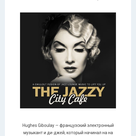
Нughеs Gibоulау — французский электронный
музыкант и ди-джей, который начинал на на