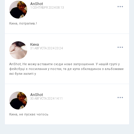
.
.
.
AnShot
1 СЕНТЯБРЯ 2024 08:13
Кина, потрапив.!
.
.
.
Кина
31 АВГУСТА 2024 23:24
AnShot, Не можу вставити сюди нове запрошення. У нашій групі у
фейсбуці є посилання у постах, та де купа обкладинок з альбомами
які були залиті у
.
.
.
AnShot
30 АВГУСТА 2024 14:11
Кина, не пускає чогось