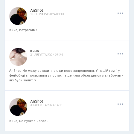
.
.
.
AnShot
1 СЕНТЯБРЯ 2024 08:13
Кина, потрапив.!
.
.
.
Кина
31 АВГУСТА 2024 23:24
AnShot, Не можу вставити сюди нове запрошення. У нашій групі у
фейсбуці є посилання у постах, та де купа обкладинок з альбомами
які були залиті у
.
.
.
AnShot
30 АВГУСТА 2024 14:11
Кина, не пускає чогось