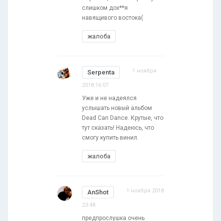
слишком дох**я
навящивого востока(
жалоба
1 ноября
Serpenta
2018 16:07
Уже и не надеялся
услышать новый альбом
Dead Can Dance. Крутые, что
тут сказать! Надеюсь, что
смогу купить винил.
жалоба
1 ноября 2018
AnShot
23:48
предпрослушка очень