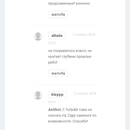
предложенные* конечно
жалоба
3 ноября 2018
alliada
02:27
не понравилось вовсе, не
хватает глубины прошлых
работ
жалоба
3 ноября 2018
kleppp
09:41
AnShot
, С Turbobit тоже не
скачать.На Zippy закиньте по
возможности. Спасибо!