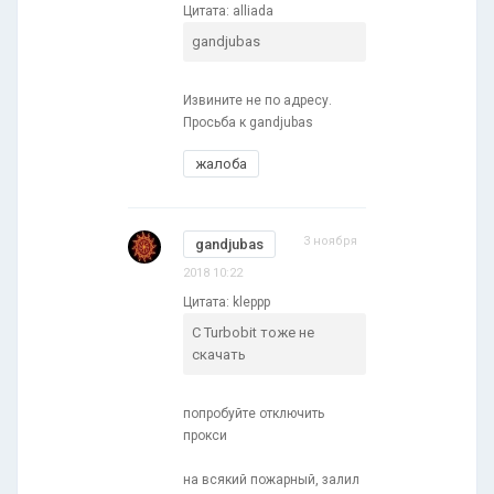
Цитата: alliada
gandjubas
Извините не по адресу.
Просьба к gandjubas
жалоба
3 ноября
gandjubas
2018 10:22
Цитата: kleppp
С Turbobit тоже не
скачать
попробуйте отключить
прокси
на всякий пожарный, залил