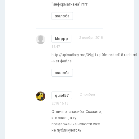
"информативна" гггг
жалоба
2 ноября 2018
kleppp
13:47
http://uploadboy.me/39gj1xgt0fmn/dcd18.rar.html
- нет файла
жалоба
2 ноября
quiet57
2018 16:18
Отлично, спасибо. Скажите,
кто знает, а тут
предложеные новости уже
не публикуются?