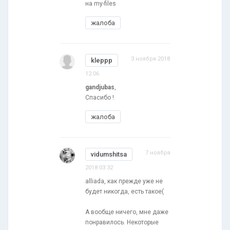
на my-files
жалоба
3 ноября 2018
kleppp
12:06
gandjubas
,
Спасибо !
жалоба
7 ноября
vidumshitsa
2018 03:32
alliada, как прежде уже не
будет никогда, есть такое(
А вообще ничего, мне даже
понравилось. Некоторые