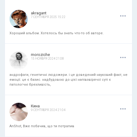
.
.
.
akragant
7 СЕНТЯБРЯ 2025 15:22
Хороший альбом. Хотелось бы знать что-то об авторе.
.
.
.
moroziche
15 НОЯБРЯ 2024 21:08
андрофаги, генетичні людожери. і це доведений науковий факт, не
емоції. це є базис. надбудовою до цієї напівзвірячої суті є
патологчні брехливість,
.
.
.
Кина
9 СЕНТЯБРЯ 2024 21:04
AnShot, Вже побачив, що ти потрапив