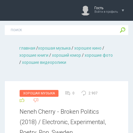
Гость
Войти в профиль
главная
/
хорошая музыкa
/
хорошее кино
/
хорошие книги
/
хороший юмор
/
хорошие фото
/
хорошие видеоролики
0
2 907
ХОРОШАЯ МУЗЫКА
Neneh Cherry - Broken Politics
(2018) / Electronic, Experimental,
Poetry, Pop, Sweden