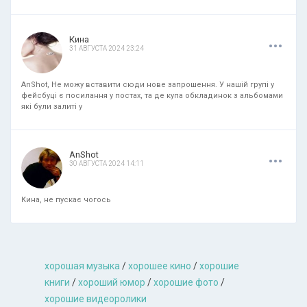
.
.
.
Кина
31 АВГУСТА 2024 23:24
AnShot, Не можу вставити сюди нове запрошення. У нашій групі у
фейсбуці є посилання у постах, та де купа обкладинок з альбомами
які були залиті у
.
.
.
AnShot
30 АВГУСТА 2024 14:11
Кина, не пускає чогось
хорошая музыкa
/
хорошее кино
/
хорошие
книги
/
хороший юмор
/
хорошие фото
/
хорошие видеоролики