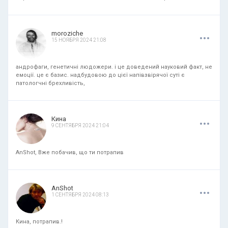
.
.
.
moroziche
15 НОЯБРЯ 2024 21:08
андрофаги, генетичні людожери. і це доведений науковий факт, не
емоції. це є базис. надбудовою до цієї напівзвірячої суті є
патологчні брехливість,
.
.
.
Кина
9 СЕНТЯБРЯ 2024 21:04
AnShot, Вже побачив, що ти потрапив
.
.
.
AnShot
1 СЕНТЯБРЯ 2024 08:13
Кина, потрапив.!