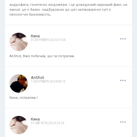
андрофаги, генетичні людожери. і це доведений науковий факт, не
емоції. це є базис. надбудовою до цієї напівзвірячої суті є
патологчні брехливість,
.
.
.
Кина
9 СЕНТЯБРЯ 2024 21:04
AnShot, Вже побачив, що ти потрапив
.
.
.
AnShot
1 СЕНТЯБРЯ 2024 08:13
Кина, потрапив.!
.
.
.
Кина
31 АВГУСТА 2024 23:24