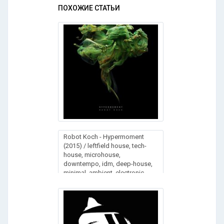
ПОХОЖИЕ СТАТЬИ
Rоbot Kоch - Hypеrmоment
(2015) / leftfield house, tech-
house, microhouse,
downtempo, idm, deep-house,
minimal, ambient, electronic,
monkeytown