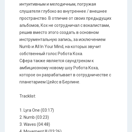
интуитивным и мелодичным, погружая
слушателя глубоко во внутреннее / внешнее
пространство. В отличие от своих предыдущих
альбомов, Кох не сотрудничал с вокалистами,
решив вместо этого создать в основном
инструментальную запись, за исключением
Numb и All In Your Mind, на которых звучит
собственный голос Робота Коха.
Сфера также является саундтреком к
амбициозному новому шоу Робота Коха,
которое он разрабатывает в сотрудничестве с
планетарием Цейсс в Берлине.
Tracklist:
1. Lyra One (03:17)
2. Numb (03:23)
3. Waves (04:48)
4. Movement III (03:26)