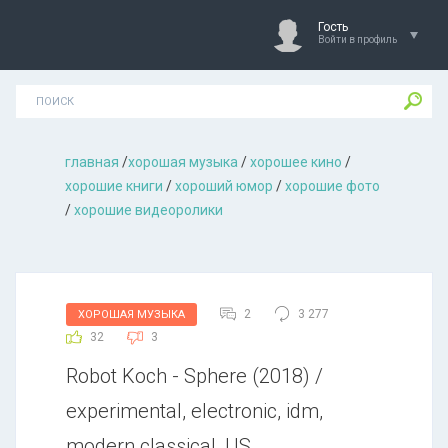
Гость
Войти в профиль
главная
/
хорошая музыкa
/
хорошее кино
/
хорошие книги
/
хороший юмор
/
хорошие фото
/
хорошие видеоролики
2
3 277
ХОРОШАЯ МУЗЫКА
32
3
Robot Koch - Sphere (2018) /
experimental, electronic, idm,
modern classical, US