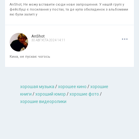
AnShot, Не можу вставити сюди нове запрошення. У нашій групі у
фейсбуці є посилання у постах, та де купа обкладинок з альбомами
які були залиті у
.
.
.
AnShot
30 АВГУСТА 2024 14:11
Кина, не пускає чогось
хорошая музыкa
/
хорошее кино
/
хорошие
книги
/
хороший юмор
/
хорошие фото
/
хорошие видеоролики