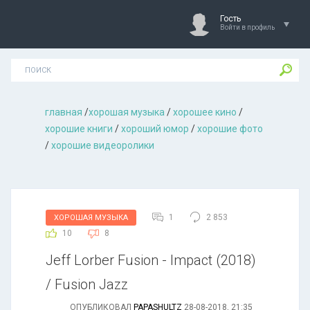
Гость
Войти в профиль
главная
/
хорошая музыкa
/
хорошее кино
/
хорошие книги
/
хороший юмор
/
хорошие фото
/
хорошие видеоролики
1
2 853
ХОРОШАЯ МУЗЫКА
10
8
Jeff Lorber Fusion - Impact (2018)
/ Fusion Jazz
ОПУБЛИКОВАЛ
PAPASHULTZ
28-08-2018, 21:35