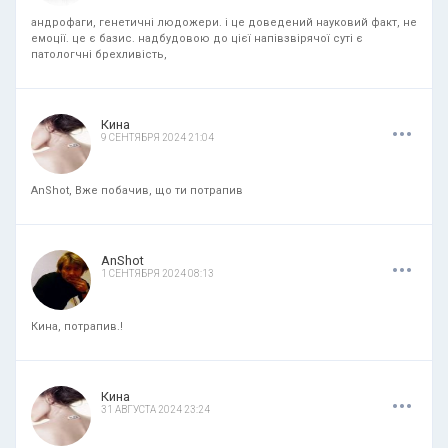
андрофаги, генетичні людожери. і це доведений науковий факт, не
емоції. це є базис. надбудовою до цієї напівзвірячої суті є
патологчні брехливість,
.
.
.
Кина
9 СЕНТЯБРЯ 2024 21:04
AnShot, Вже побачив, що ти потрапив
.
.
.
AnShot
1 СЕНТЯБРЯ 2024 08:13
Кина, потрапив.!
.
.
.
Кина
31 АВГУСТА 2024 23:24