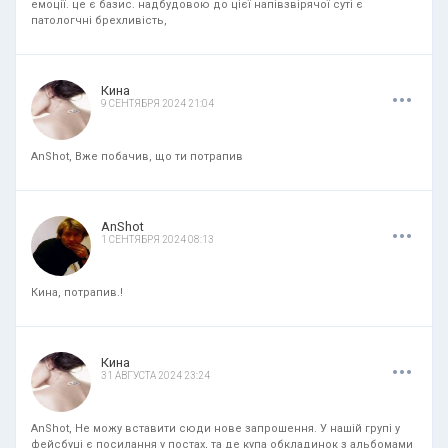
емоції. це є базис. надбудовою до цієї напівзвірячої суті є
патологчні брехливість,
.
.
.
Кина
9 СЕНТЯБРЯ 2024 21:04
AnShot, Вже побачив, що ти потрапив
.
.
.
AnShot
1 СЕНТЯБРЯ 2024 08:13
Кина, потрапив.!
.
.
.
Кина
31 АВГУСТА 2024 23:24
AnShot, Не можу вставити сюди нове запрошення. У нашій групі у
фейсбуці є посилання у постах, та де купа обкладинок з альбомами