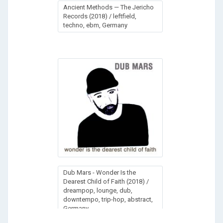
Аnсiеnt Меthоds — Тhе Jеriсhо
Rесоrds (2018) / leftfield,
techno, ebm, Germany
Dub Mars - Wonder Is the
Dearest Child of Faith (2018) /
dreampop, lounge, dub,
downtempo, trip-hop, abstract,
Germany