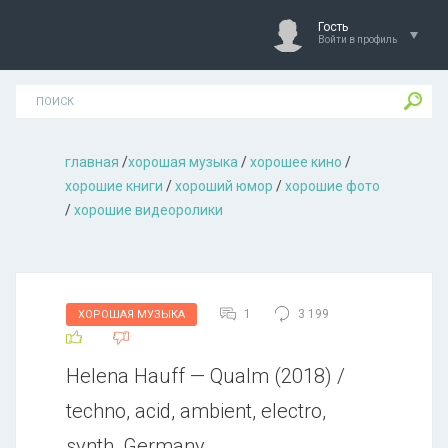
Гость
Войти в профиль
главная
/
хорошая музыкa
/
хорошее кино
/
хорошие книги
/
хороший юмор
/
хорошие фото
/
хорошие видеоролики
1
3 199
ХОРОШАЯ МУЗЫКА
Неlеnа Наuff — Quаlm (2018) /
techno, acid, ambient, electro,
synth, Germany