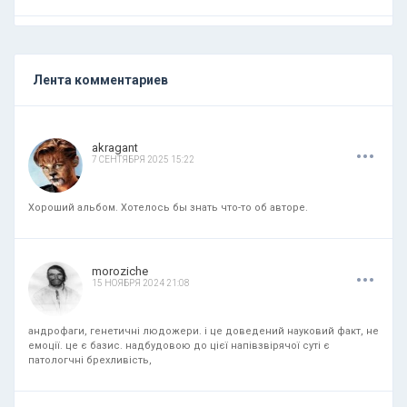
Лента комментариев
.
.
.
akragant
7 СЕНТЯБРЯ 2025 15:22
Хороший альбом. Хотелось бы знать что-то об авторе.
.
.
.
moroziche
15 НОЯБРЯ 2024 21:08
андрофаги, генетичні людожери. і це доведений науковий факт, не
емоції. це є базис. надбудовою до цієї напівзвірячої суті є
патологчні брехливість,