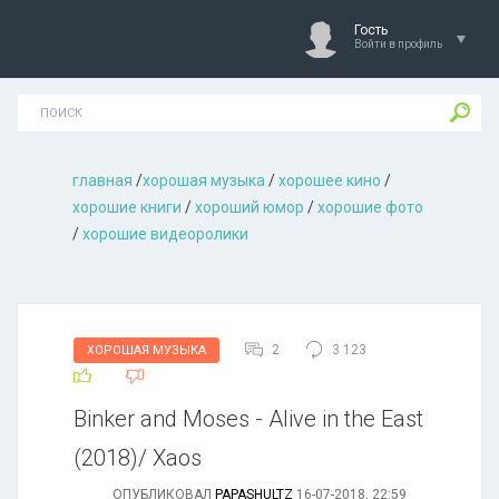
Гость
Войти в профиль
главная
/
хорошая музыкa
/
хорошее кино
/
хорошие книги
/
хороший юмор
/
хорошие фото
/
хорошие видеоролики
2
3 123
ХОРОШАЯ МУЗЫКА
Binker and Moses - Alive in the East
(2018)/ Xaos
ОПУБЛИКОВАЛ
PAPASHULTZ
16-07-2018, 22:59