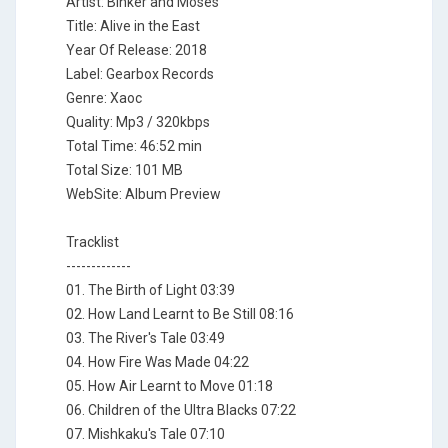
Artist: Binker and Moses
Title: Alive in the East
Year Of Release: 2018
Label: Gearbox Records
Genre: Хаос
Quality: Mp3 / 320kbps
Total Time: 46:52 min
Total Size: 101 MB
WebSite: Album Preview
Tracklist
-------------
01. The Birth of Light 03:39
02. How Land Learnt to Be Still 08:16
03. The River's Tale 03:49
04. How Fire Was Made 04:22
05. How Air Learnt to Move 01:18
06. Children of the Ultra Blacks 07:22
07. Mishkaku's Tale 07:10