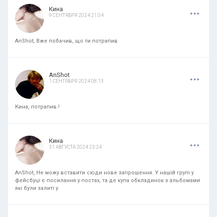
.
.
.
Кина
9 СЕНТЯБРЯ 2024 21:04
AnShot, Вже побачив, що ти потрапив
.
.
.
AnShot
1 СЕНТЯБРЯ 2024 08:13
Кина, потрапив.!
.
.
.
Кина
31 АВГУСТА 2024 23:24
AnShot, Не можу вставити сюди нове запрошення. У нашій групі у
фейсбуці є посилання у постах, та де купа обкладинок з альбомами
які були залиті у