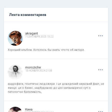
Лента комментариев
.
.
.
akragant
7 СЕНТЯБРЯ 2025 15:22
Хороший альбом. Хотелось бы знать что-то об авторе.
.
.
.
moroziche
15 НОЯБРЯ 2024 21:08
андрофаги, генетичні людожери. і це доведений науковий факт, не
емоції. це є базис. надбудовою до цієї напівзвірячої суті є
патологчні брехливість,
.
.
.
Кина