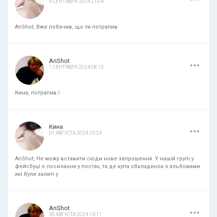
9 СЕНТЯБРЯ 2024 21:04
AnShot, Вже побачив, що ти потрапив
.
.
.
AnShot
1 СЕНТЯБРЯ 2024 08:13
Кина, потрапив.!
.
.
.
Кина
31 АВГУСТА 2024 23:24
AnShot, Не можу вставити сюди нове запрошення. У нашій групі у
фейсбуці є посилання у постах, та де купа обкладинок з альбомами
які були залиті у
.
.
.
AnShot
30 АВГУСТА 2024 14:11