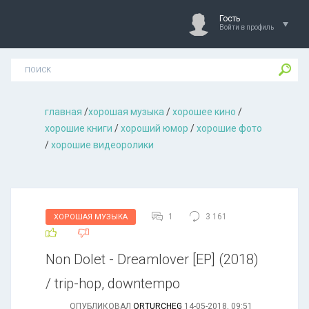
Гость
Войти в профиль
главная
/
хорошая музыкa
/
хорошее кино
/
хорошие книги
/
хороший юмор
/
хорошие фото
/
хорошие видеоролики
1
3 161
ХОРОШАЯ МУЗЫКА
Non Dolet - Dreamlover [EP] (2018)
/ trip-hop, downtempo
ОПУБЛИКОВАЛ
ORTURCHEG
14-05-2018, 09:51