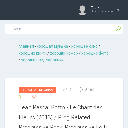
Гость
Войти в профиль
главная
/
хорошая музыкa
/
хорошее кино
/
хорошие книги
/
хороший юмор
/
хорошие фото
/
хорошие видеоролики
0
2 102
ХОРОШАЯ МУЗЫКА
Jean Pascal Boffo - Le Chant des
Fleurs (2013) / Prog Related,
Progressive Rock, Progressive Folk,