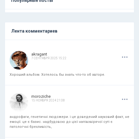
Популярные посты
Лента комментариев
.
.
.
akragant
7 СЕНТЯБРЯ 2025 15:22
Хороший альбом. Хотелось бы знать что-то об авторе.
.
.
.
moroziche
15 НОЯБРЯ 2024 21:08
андрофаги, генетичні людожери. і це доведений науковий факт, не
емоції. це є базис. надбудовою до цієї напівзвірячої суті є
патологчні брехливість,