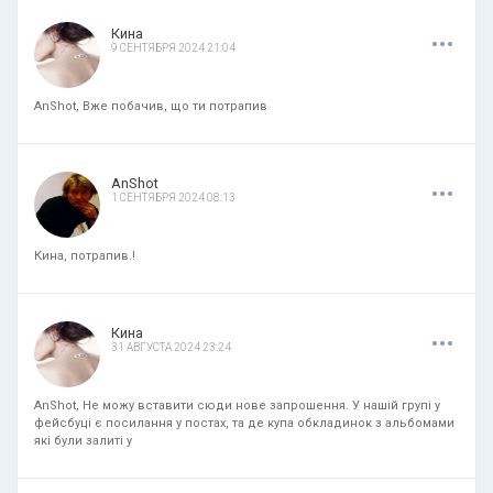
.
.
.
Кина
9 СЕНТЯБРЯ 2024 21:04
AnShot, Вже побачив, що ти потрапив
.
.
.
AnShot
1 СЕНТЯБРЯ 2024 08:13
Кина, потрапив.!
.
.
.
Кина
31 АВГУСТА 2024 23:24
AnShot, Не можу вставити сюди нове запрошення. У нашій групі у
фейсбуці є посилання у постах, та де купа обкладинок з альбомами
які були залиті у