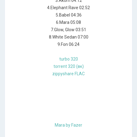
3.Akom 04:12
4.Elephant Rave 02:52
5.Babel 04:36
6.Mara 05:08
7.Glow, Glow 03:51
8.White Sedan 07:00
9.Fon 06:24
turbo 320
torrent 320 (вк)
zippyshare FLAC
Mara by Fazer