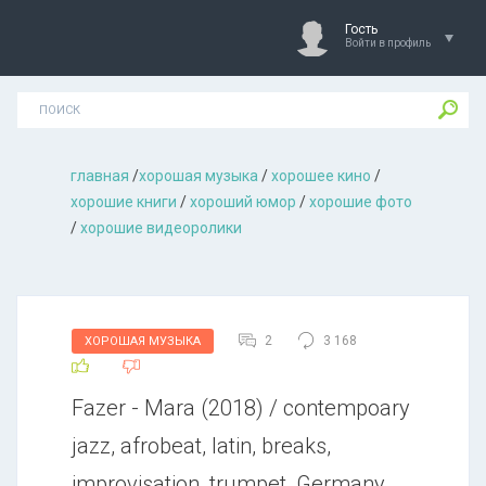
Гость
Войти в профиль
главная
/
хорошая музыкa
/
хорошее кино
/
хорошие книги
/
хороший юмор
/
хорошие фото
/
хорошие видеоролики
2
3 168
ХОРОШАЯ МУЗЫКА
Fazer - Mara (2018) / contempoary
jazz, afrobeat, latin, breaks,
improvisation, trumpet, Germany