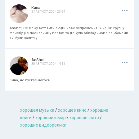
.
.
.
Кина
31 АВГУСТА 2024 23:24
AnShot, Не можу вставити сюди нове запрошення. У нашій групі у
фейсбуці є посилання у постах, та де купа обкладинок з альбомами
які були залиті у
.
.
.
AnShot
30 АВГУСТА 2024 14:11
Кина, не пускає чогось
хорошая музыкa
/
хорошее кино
/
хорошие
книги
/
хороший юмор
/
хорошие фото
/
хорошие видеоролики