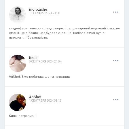
.
.
.
moroziche
15 НОЯБРЯ 2024 21:08
андрофаги, генетичні людожери. і це доведений науковий факт, не
емоції. це є базис. надбудовою до цієї напівзвірячої суті є
патологчні брехливість,
.
.
.
Кина
9 СЕНТЯБРЯ 2024 21:04
AnShot, Вже побачив, що ти потрапив
.
.
.
AnShot
1 СЕНТЯБРЯ 2024 08:13
Кина, потрапив.!