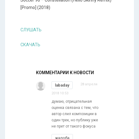
Soccer 96 – Constellation (Hello Skinny Remix)
[Promo] (2018)
СЛУШАТЬ
СКАЧАТЬ
КОММЕНТАРИИ К НОВОСТИ
28 апреля
labaday
2018 10:53
думаю, отрицательная
оценка связана с тем, что
автор слил композиции в
один трек, но публику уже
не прет от такого фокуса
жалоба