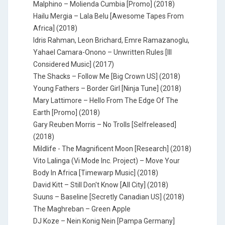
Malphino – Molienda Cumbia [Promo] (2018)
Hailu Mergia – Lala Belu [Awesome Tapes From
Africa] (2018)
Idris Rahman, Leon Brichard, Emre Ramazanoglu,
Yahael Camara-Onono – Unwritten Rules [III
Considered Music] (2017)
The Shacks – Follow Me [Big Crown US] (2018)
Young Fathers – Border Girl [Ninja Tune] (2018)
Mary Lattimore – Hello From The Edge Of The
Earth [Promo] (2018)
Gary Reuben Morris – No Trolls [Selfreleased]
(2018)
Mildlife - The Magnificent Moon [Research] (2018)
Vito Lalinga (Vi Mode Inc. Project) – Move Your
Body In Africa [Timewarp Music] (2018)
David Kitt – Still Don't Know [All City] (2018)
Suuns – Baseline [Secretly Canadian US] (2018)
The Maghreban – Green Apple
DJ Koze – Nein Konig Nein [Pampa Germany]