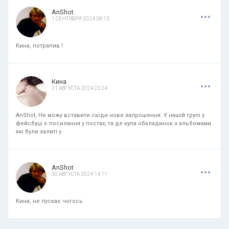
.
.
.
AnShot
1 СЕНТЯБРЯ 2024 08:13
Кина, потрапив.!
.
.
.
Кина
31 АВГУСТА 2024 23:24
AnShot, Не можу вставити сюди нове запрошення. У нашій групі у
фейсбуці є посилання у постах, та де купа обкладинок з альбомами
які були залиті у
.
.
.
AnShot
30 АВГУСТА 2024 14:11
Кина, не пускає чогось