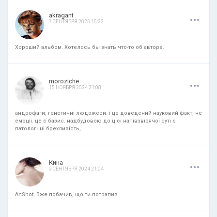
.
.
.
akragant
7 СЕНТЯБРЯ 2025 15:22
Хороший альбом. Хотелось бы знать что-то об авторе.
.
.
.
moroziche
15 НОЯБРЯ 2024 21:08
андрофаги, генетичні людожери. і це доведений науковий факт, не
емоції. це є базис. надбудовою до цієї напівзвірячої суті є
патологчні брехливість,
.
.
.
Кина
9 СЕНТЯБРЯ 2024 21:04
AnShot, Вже побачив, що ти потрапив