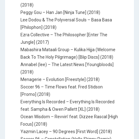
(2018)
Peggy Gou – Han Jan [Ninja Tune] (2018)
Lee Dodou & The Polyversal Souls – Basa Basa
[Philophon] (2018)
Ezra Collective – The Philosopher [Enter The
Jungle] (2017)
Mabashira Mataali Group – Kulika Hijja (Welcome
Back To The Holy Pilgrimage) [Blip Discs] (2018)
Annabel (lee) – The Latest News [Youngbloods]
(2018)
Menagerie – Evolution [Freestyle] (2018)
Soccer 96 – Time Flows feat. Fred Stidson
[Promo] (2018)
Everything Is Recorded – Everything Is Recorded
feat. Sampha & Owen Pallett [XL] (2018)
Ocean Wisdom – Revvin' feat. Dizzee Rascal [High
Focus] (2018)
Yazmin Lacey – 90 Degrees [First Word] (2018)