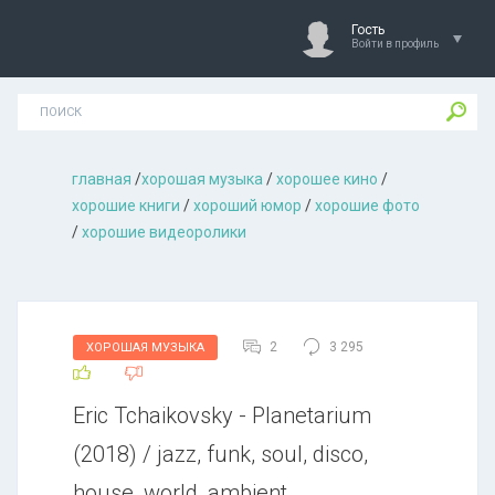
Гость
Войти в профиль
главная
/
хорошая музыкa
/
хорошее кино
/
хорошие книги
/
хороший юмор
/
хорошие фото
/
хорошие видеоролики
2
3 295
ХОРОШАЯ МУЗЫКА
Eric Tchaikovsky - Planetarium
(2018) / jazz, funk, soul, disco,
house, world, ambient