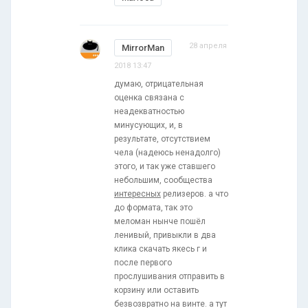
28 апреля
MirrorMan
2018 13:47
думаю, отрицательная
оценка связана с
неадекватностью
минусующих, и, в
результате, отсутствием
чела (надеюсь ненадолго)
этого, и так уже ставшего
небольшим, сообщества
интересных
релизеров. а что
до формата, так это
меломан нынче пошёл
ленивый, привыкли в два
клика скачать якесь г и
после первого
прослушивания отправить в
корзину или оставить
безвозвратно на винте. а тут