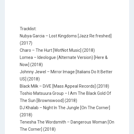
Tracklist:
Nubya Garcia – Lost Kingdoms [Jazz Re:freshed]
(2017)
Charo – The Hurt [WotNot Music] (2018)
Lomea – Ideologue (Alternate Version) [Here &
Now] (2018)
Johnny Jewel – Mirror Image [Italians Do It Better
US] (2018)
Black Milk – DiVE [Mass Appeal Records] (2018)
Toshio Matsuura Group – I Am The Black Gold Of
The Sun [Brownswood] (2018)
DJ Khalab – Night In The Jungle [On The Corner]
(2018)
Tenesha The Wordsmith – Dangerous Woman [On
The Corner] (2018)