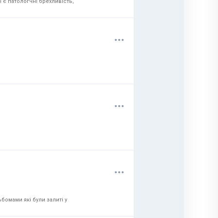
 є патологчні брехливість,
.
.
.
.
.
.
.
.
.
бомами які були залиті у