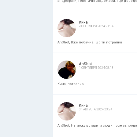
андрофаги, генетичні людожери. і це доведени
Кина
9 СЕНТЯБРЯ 2024 21:04
AnShot, Вже побачив, що ти потрапив
AnShot
1 СЕНТЯБРЯ 2024 08:13
Кина, потрапив.!
Кина
31 АВГУСТА 2024 23:24
AnShot, Не можу вставити сюди нове запрошенн