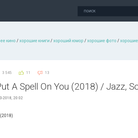
ее кино
/
хорошие книги
/
хороший юмор
/
хорошие фото
/
хорошие
3 545
11
13
t A Spell On You (2018) / Jazz, So
3-2018, 20:02
 (2018)