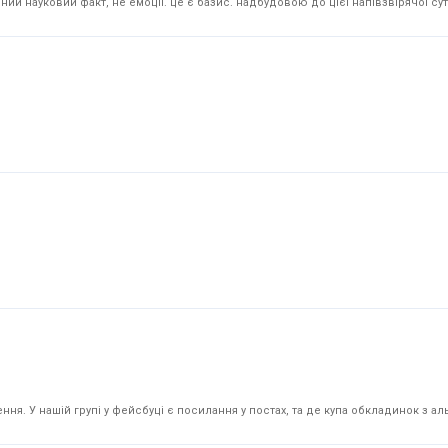
й науковий факт, не емоції. це є базис. надбудовою до цієї напівзвірячої суті
я. У нашій групі у фейсбуці є посилання у постах, та де купа обкладинок з аль