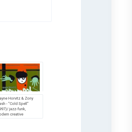
yne Horvitz & Zony
sh - "Cold Spell"
997)/ jazz-funk,
dern creative