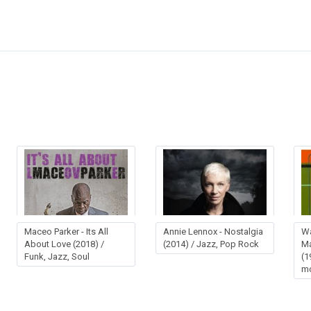
Maceo Parker - Its All
Annie Lennox - Nostalgia
Wa
About Love (2018) /
(2014) / Jazz, Pop Rock
Ma
Funk, Jazz, Soul
(1
mo