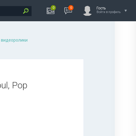
0
0
Гость
Войти в профиль
 видеоролики
ul, Pop