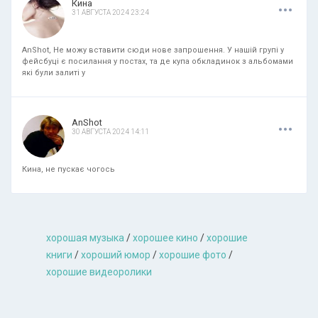
.
.
.
Кина
31 АВГУСТА 2024 23:24
AnShot, Не можу вставити сюди нове запрошення. У нашій групі у
фейсбуці є посилання у постах, та де купа обкладинок з альбомами
які були залиті у
.
.
.
AnShot
30 АВГУСТА 2024 14:11
Кина, не пускає чогось
хорошая музыкa
/
хорошее кино
/
хорошие
книги
/
хороший юмор
/
хорошие фото
/
хорошие видеоролики