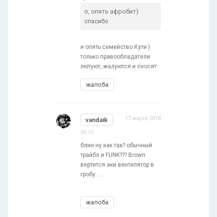
о, опять афробит)
спасибо
и опять семейство Кути )
только правообладатели
лютуют, жалуются и сносят
жалоба
17 марта 2018
vandaik
00:15
блин ну как так? обычный
трайбл и FUNK??? Brown
вертится аки вентилятор в
гробу.....
жалоба