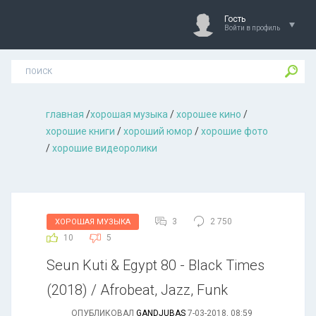
Гость
Войти в профиль
главная
/
хорошая музыкa
/
хорошее кино
/
хорошие книги
/
хороший юмор
/
хорошие фото
/
хорошие видеоролики
3
2 750
ХОРОШАЯ МУЗЫКА
10
5
Seun Kuti & Egypt 80 - Black Times
(2018) / Afrobeat, Jazz, Funk
ОПУБЛИКОВАЛ
GANDJUBAS
7-03-2018, 08:59