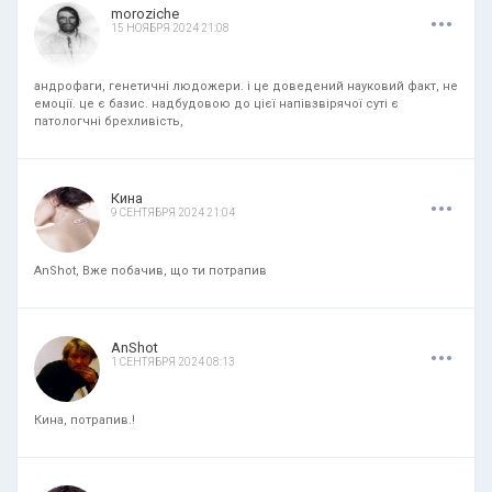
.
.
.
moroziche
15 НОЯБРЯ 2024 21:08
андрофаги, генетичні людожери. і це доведений науковий факт, не
емоції. це є базис. надбудовою до цієї напівзвірячої суті є
патологчні брехливість,
.
.
.
Кина
9 СЕНТЯБРЯ 2024 21:04
AnShot, Вже побачив, що ти потрапив
.
.
.
AnShot
1 СЕНТЯБРЯ 2024 08:13
Кина, потрапив.!