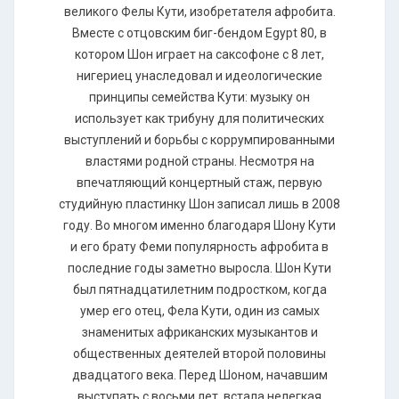
великого Фелы Кути, изобретателя афробита.
Вместе с отцовским биг-бендом Еgурt 80, в
котором Шон играет на саксофоне с 8 лет,
нигериец унаследовал и идеологические
принципы семейства Кути: музыку он
использует как трибуну для политических
выступлений и борьбы с коррумпированными
властями родной страны. Несмотря на
впечатляющий концертный стаж, первую
студийную пластинку Шон записал лишь в 2008
году. Во многом именно благодаря Шону Кути
и его брату Феми популярность афробита в
последние годы заметно выросла. Шон Кути
был пятнадцатилетним подростком, когда
умер его отец, Фела Кути, один из самых
знаменитых африканских музыкантов и
общественных деятелей второй половины
двадцатого века. Перед Шоном, начавшим
выступать с восьми лет, встала нелегкая