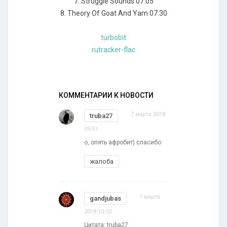
7. Struggle Sounds 07:05
8. Theory Of Goat And Yam 07:30
turbobit
rutracker-flac
КОММЕНТАРИИ К НОВОСТИ
7 марта 2018
truba27
09:51
о, опять афробит) спасибо
жалоба
7 марта
gandjubas
2018 10:02
Цитата: truba27