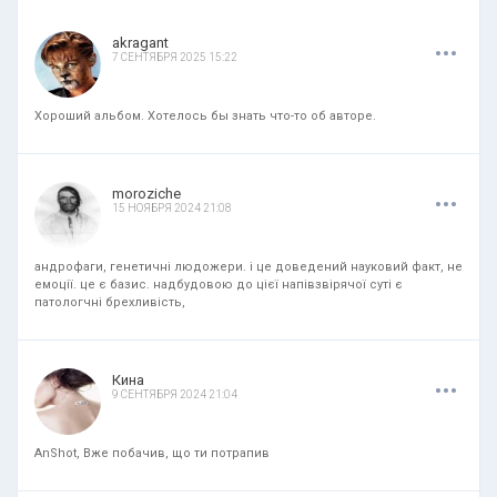
.
.
.
akragant
7 СЕНТЯБРЯ 2025 15:22
Хороший альбом. Хотелось бы знать что-то об авторе.
.
.
.
moroziche
15 НОЯБРЯ 2024 21:08
андрофаги, генетичні людожери. і це доведений науковий факт, не
емоції. це є базис. надбудовою до цієї напівзвірячої суті є
патологчні брехливість,
.
.
.
Кина
9 СЕНТЯБРЯ 2024 21:04
AnShot, Вже побачив, що ти потрапив