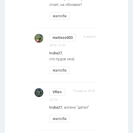
стоит, на обложке?
жалоба
6 марта
metisss003
2018 12:50
truba27
,
сто пудов она)
жалоба
10 марта 2018
VRec
22:16
truba27
, антена "дятел"
жалоба