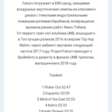
Fatum погружает в IDM саунд, смешивая
воздушные акустические семплы из классики и
джаза с тяжелыми индустриальными
ломаными ритмами барабанов, возвращая во
времена ранних работ Амон Тобина.
От первого трип-хоп альбома LIMB, вошедшего
в Топ лучших релизов 2016 по версии Trip Hop
Nation, через эмбиент звучание следующей
части в 2017 году, Project Fatum приходит к
брейкбиту и джанглу в финале LIMB трилогии,
выпущенном в 2018 году.
Tracklist:
1.Flicker Out 02:47
2.Inquisitor 02:09
3.Wind of the East 02:53
4.Kobro 03:33
5.Inside Shower 03:35