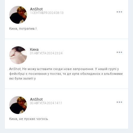
.
.
.
AnShot
1 СЕНТЯБРЯ 2024 08:13
Кина, потрапив.!
.
.
.
Кина
31 АВГУСТА 2024 23:24
AnShot, Не можу вставити сюди нове запрошення. У нашій групі у
фейсбуці є посилання у постах, та де купа обкладинок з альбомами
які були залиті у
.
.
.
AnShot
30 АВГУСТА 2024 14:11
Кина, не пускає чогось