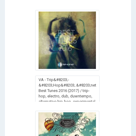
VA - Trip&#8203;-
&#8203;Hop&#8203;.&#8203;net
Best Tunes 2016 (2017) / trip-
hop, electro, dub, duwntempo,
alternative hip-hop, experimental