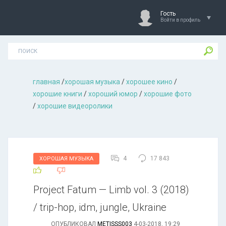
Гость
Войти в профиль
главная
/
хорошая музыкa
/
хорошее кино
/
хорошие книги
/
хороший юмор
/
хорошие фото
/
хорошие видеоролики
4
17 843
ХОРОШАЯ МУЗЫКА
Project Fatum — Limb vol. 3 (2018)
/ trip-hop, idm, jungle, Ukraine
ОПУБЛИКОВАЛ
METISSS003
4-03-2018, 19:29