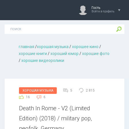
Гость
Войти в профиль
главная
/
хорошая музыкa
/
хорошее кино
/
хорошие книги
/
хороший юмор
/
хорошие фото
/
хорошие видеоролики
5
2 815
ХОРОШАЯ МУЗЫКА
16
6
Death In Rome - V2 (Limited
Edition) (2018) / military pop,
neofolk, Germany