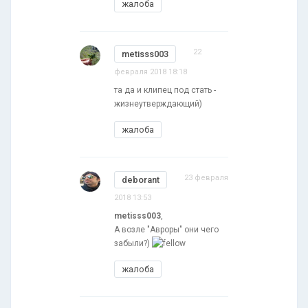
жалоба
22
metisss003
февраля 2018 18:18
та да и клипец под стать -
жизнеутверждающий)
жалоба
23 февраля
deborant
2018 13:53
metisss003
,
А возле "Авроры" они чего
забыли?)
жалоба