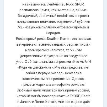
на знаменитом лейбле Hau Ruck! SPQR,
располагающемся, как ни странно, в Риме.
Загадочный, ироничный neofolk cover проект
представляет вниманию изумленной публики
V2 - новую компиляцию хитов всех времен и
народов.
Если первый релиз Death In Rome - это веселая
вечеринка с песнями, танцами, серпантином и
морем крепких напитков, то V2 - это
депрессивные фрустрации на следующее
утро. С обязательными вопросами «Кто мы?» И
«Куда мы движемся?». Музыка представляет
собой в первую очередь неофолк в
классическом его проявлении. Однако,
примеси мартиала в неофолке рождают
любимый нами милитари поп, причём уровня,
который мог бы посоперничать с TriORE, Death
In June или Rome. Кстати, мне все ещё не даёт