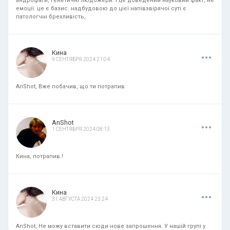
андрофаги, генетичні людожери. і це доведений науковий факт, не
емоції. це є базис. надбудовою до цієї напівзвірячої суті є
патологчні брехливість,
.
.
.
Кина
9 СЕНТЯБРЯ 2024 21:04
AnShot, Вже побачив, що ти потрапив
.
.
.
AnShot
1 СЕНТЯБРЯ 2024 08:13
Кина, потрапив.!
.
.
.
Кина
31 АВГУСТА 2024 23:24
AnShot, Не можу вставити сюди нове запрошення. У нашій групі у