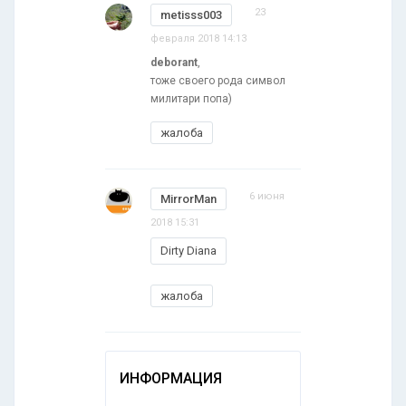
23
metisss003
февраля 2018 14:13
deborant
,
тоже своего рода символ
милитари попа)
жалоба
6 июня
MirrorMan
2018 15:31
Dirty Diana
жалоба
ИНФОРМАЦИЯ