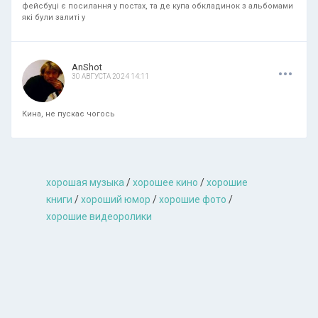
фейсбуці є посилання у постах, та де купа обкладинок з альбомами
які були залиті у
.
.
.
AnShot
30 АВГУСТА 2024 14:11
Кина, не пускає чогось
хорошая музыкa
/
хорошее кино
/
хорошие
книги
/
хороший юмор
/
хорошие фото
/
хорошие видеоролики