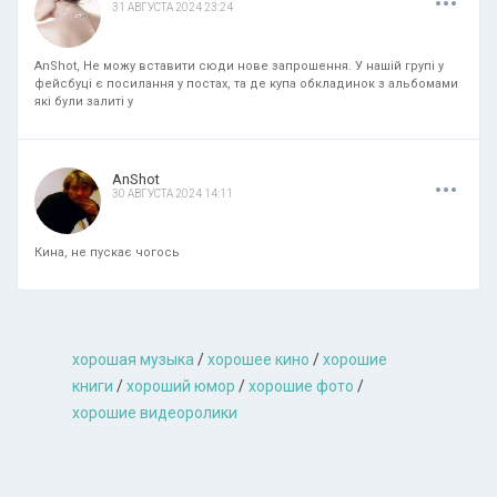
31 АВГУСТА 2024 23:24
AnShot, Не можу вставити сюди нове запрошення. У нашій групі у
фейсбуці є посилання у постах, та де купа обкладинок з альбомами
які були залиті у
.
.
.
AnShot
30 АВГУСТА 2024 14:11
Кина, не пускає чогось
хорошая музыкa
/
хорошее кино
/
хорошие
книги
/
хороший юмор
/
хорошие фото
/
хорошие видеоролики