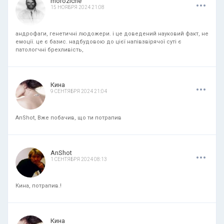
.
.
.
moroziche
15 НОЯБРЯ 2024 21:08
андрофаги, генетичні людожери. і це доведений науковий факт, не
емоції. це є базис. надбудовою до цієї напівзвірячої суті є
патологчні брехливість,
.
.
.
Кина
9 СЕНТЯБРЯ 2024 21:04
AnShot, Вже побачив, що ти потрапив
.
.
.
AnShot
1 СЕНТЯБРЯ 2024 08:13
Кина, потрапив.!
.
.
.
Кина