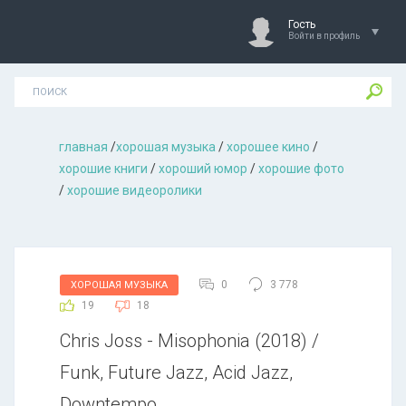
Гость
Войти в профиль
главная
/
хорошая музыкa
/
хорошее кино
/
хорошие книги
/
хороший юмор
/
хорошие фото
/
хорошие видеоролики
0
3 778
ХОРОШАЯ МУЗЫКА
19
18
Chris Joss - Misophonia (2018) /
Funk, Future Jazz, Acid Jazz,
Downtempo