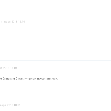
0 января 2018 15:16
ря 2018 18:10
им близким.С наилучшими пожеланиями.
варя 2018 18:36