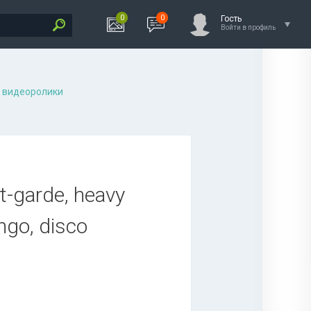
0
0
Гость
Войти в профиль
 видеоролики
nt-garde, heavy
ango, disco