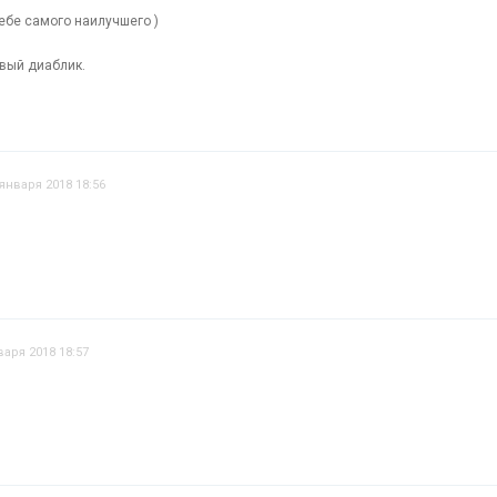
ебе самого наилучшего )
овый диаблик.
 января 2018 18:56
варя 2018 18:57