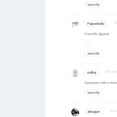
жалоба
3
Papashultz
Спасибо Друзья!
жалоба
30 янва
nalbiy
Здоровья тебе и тво
жалоба
30 ян
afinagor