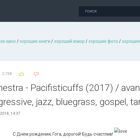
ее кино
/
хорошие книги
/
хороший юмор
/
хорошие фото
/
хорошие
2 758
estra - Pacifisticuffs (2017) / ava
ressive, jazz, bluegrass, gospel, t
2018, 14:37
С Днём рождения, Гога, дорогой! Будь счастлив!