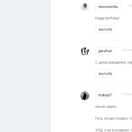
30
moroziche
Happy birthday!
жалоба
31 ян
jazzfun
С днем рождения, хор
жалоба
1 фев
truba27
лихой замес.
Гога, лучше поздно, т
УПД: я их вспомнил,