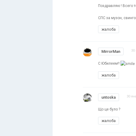
Поздравляю ! Всего т
СПС за музон, свинг
жалоба
30
MirrorMan
С Юбилеем!!
жалоба
30 ян
untoska
Що це було ?
жалоба