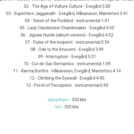
02 - The Age of Vulture Culture - Evegård 5:00
03 - Superhero Jagganath - Evegård, Håkansson, Mantefors 5:41
04 - Vision of the Purblind - instrumental 1:01
05 - Lady Clandestine Chainbreaker - Evegård 4:50
06 - Jigsaw Hustle (album version) - Evegård 4:52
07 - Pulse of the Incipient - instrumental 0:34
08 - Ode to the Innocent - Evegård 3:49
09 - Interruption - Evegård 5:21
10 - Cul-de-Sac Semantics - instrumental 1:09
11 - Karma Bonfire - Håkansson, Evegård, Mantefors 4:14
12 - Climbing the Eyewall - Evegård 4:40
13 - Porch of Perception - instrumental 0:43
zippyshare
- 320 kbs
bin
- 320 kbs