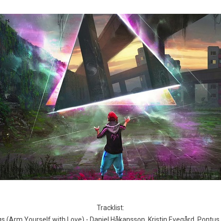
Tracklist:
s (Arm Yourself with Love) - Daniel Håkansson, Kristin Evegård, Pontu