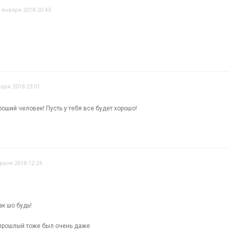
 января 2018 20:43
варя 2018 23:01
оший человек! Пусть у тебя все будет хорошо!
раля 2018 12:24
ак шо будь!
 прошлый тоже был очень даже