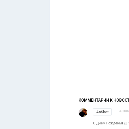
КОММЕНТАРИИ К НОВОС
30 янв
AnShot
С Днём Рожденья Д