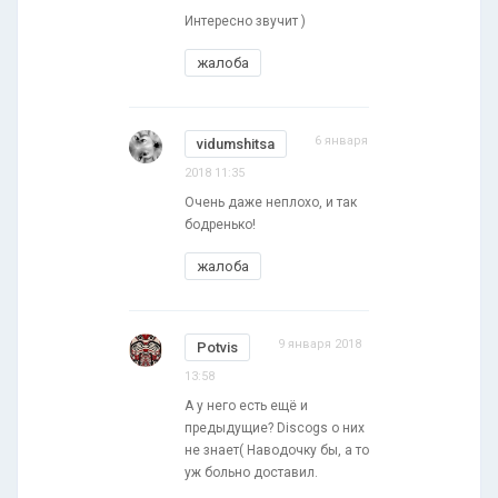
Интересно звучит )
жалоба
6 января
vidumshitsa
2018 11:35
Очень даже неплохо, и так
бодренько!
жалоба
9 января 2018
Potvis
13:58
А у него есть ещё и
предыдущие? Discogs о них
не знает( Наводочку бы, а то
уж больно доставил.