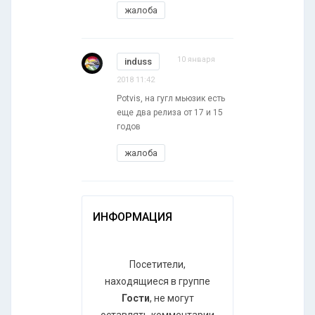
жалоба
10 января
induss
2018 11:42
Potvis, на гугл мьюзик есть
еще два релиза от 17 и 15
годов
жалоба
ИНФОРМАЦИЯ
Посетители,
находящиеся в группе
Гости
, не могут