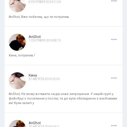
9 СЕНТЯБРЯ 2024 21:04
AnShot, Вже побачив, що ти потрапив
.
.
.
AnShot
1 СЕНТЯБРЯ 2024 08:13
Кина, потрапив.!
.
.
.
Кина
31 АВГУСТА 2024 23:24
AnShot, Не можу вставити сюди нове запрошення. У нашій групі у
фейсбуці є посилання у постах, та де купа обкладинок з альбомами
які були залиті у
.
.
.
AnShot
30 АВГУСТА 2024 14:11