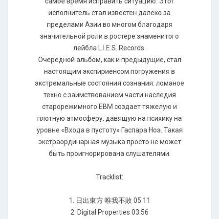
самое время исправить ситуацию. Этот
исполнитель стал известен далеко за
пределами Азии во многом благодаря
значительной роли в ростере знаменитого
лейбла L.I.E.S. Records.
Очередной альбом, как и предыдущие, стал
настоящим экспириенсом погружения в
экстремальные состояния сознания: ломаное
техно с заимствованием части наследия
старорежимного EBM создает тяжелую и
плотную атмосферу, давящую на психику на
уровне «Входа в пустоту» Гаспара Ноэ. Такая
экстраординарная музыка просто не может
быть проигнорирована слушателями.
Tracklist:
1. 日出東方 唯我不敗 05:11
2. Digital Properties 03:56