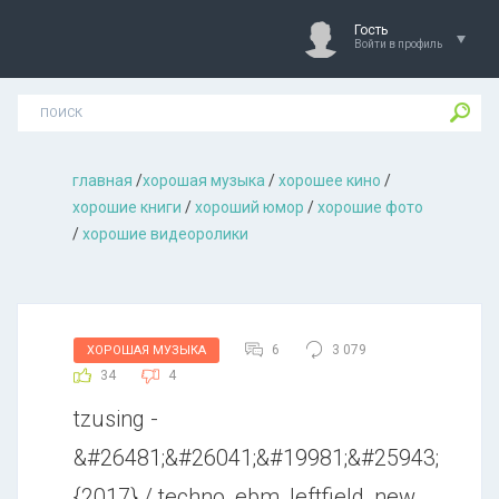
Гость
Войти в профиль
главная
/
хорошая музыкa
/
хорошее кино
/
хорошие книги
/
хороший юмор
/
хорошие фото
/
хорошие видеоролики
6
3 079
ХОРОШАЯ МУЗЫКА
34
4
tzusing -
&#26481;&#26041;&#19981;&#25943;
{2017} / techno, ebm, leftfield, new