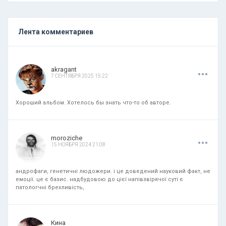
Лента комментариев
.
.
.
akragant
7 СЕНТЯБРЯ 2025 15:22
Хороший альбом. Хотелось бы знать что-то об авторе.
.
.
.
moroziche
15 НОЯБРЯ 2024 21:08
андрофаги, генетичні людожери. і це доведений науковий факт, не
емоції. це є базис. надбудовою до цієї напівзвірячої суті є
патологчні брехливість,
.
.
.
Кина