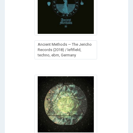
Аnсiеnt Меthоds — Тhе Jеriсhо
Rесоrds (2018) / leftfield,
techno, ebm, Germany