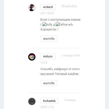
28 декабря
wi4ard
2017 18:44
Всех с наступающим новым
г
д
мЪ
Хорошисты..!
жалоба
1 января 2018
induss
14:12
Спасибо, кайфанул от этого
звучания! Топовый альбом.
жалоба
4 января
Koha666
2018 11:10