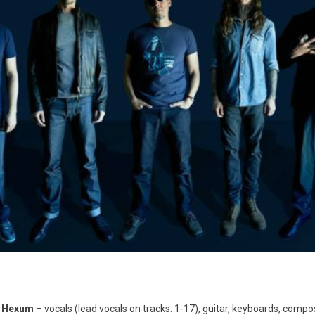
k Hexum
– vocals (lead vocals on tracks: 1-17), guitar, keyboards, compo