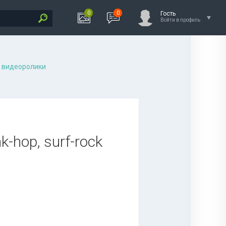
0
0
Гость
Войти в профиль
 видеоролики
nk-hop, surf-rock