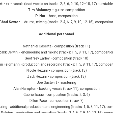
rtinez
– vocals (lead vocals on tracks: 2, 5, 6, 9, 10, 12–15, 17), turntab
Tim Mahoney
– guitar, composition
P-Nut
– bass, composition
Chad Sexton
– drums, mixing (tracks: 2-4, 6, 7, 9, 10, 12-16), composito
аdditional personnel
Nathaniel Caserta - composition (track 11)
Zakk Cervini - engineering and mixing (tracks: 1, 5, 8, 11, 17), compositio
Geoffrey Earley - composition (track 10)
n Feldmann - production and recording (tracks: 1, 5, 8, 11, 17), composi
Nicole Hexum - composition (track 13)
Zack Hexum - composition (track 13)
Joe Gastwirt - mastering
Alan Hampton - backing vocals (track 11), composition
Gabriel Isaac - composition (tracks: 2, 3, 6)
Dillon Pace - composition (track 7)
ling - additional production and engineering (tracks: 1, 5, 8, 11, 17), co
Ralston - production and recording (tracks: 2-4, 6, 7, 9, 10, 12-16), com