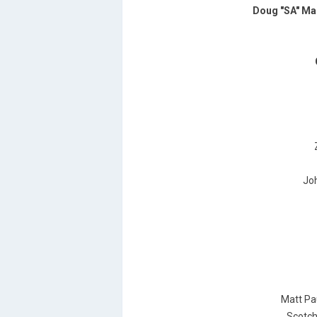
Doug "SA" Ma
Joh
Matt Pau
Scotch 