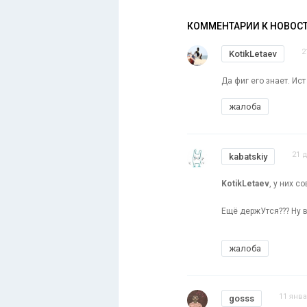
КОММЕНТАРИИ К НОВОС
2
KotikLetaev
Да фиг его знает. Ист 
жалоба
21 
kabatskiy
KotikLetaev
, у них 
Ещё держУтся??? Ну 
жалоба
11 янва
gosss