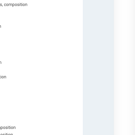
les, composition
n
n
tion
mposition
position