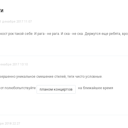
ТИ
1 декабря 2017 11:07
кост рок такой себе. И рага - не рага. И ска - не ска. Держутся еще ребята, вро
декабря 2017 13:10
совершенно уникальное смешение стилей, теги чисто условные.
вот полюбопытствуйте
на ближайшее время
планом концертов
ря 2018 22:27