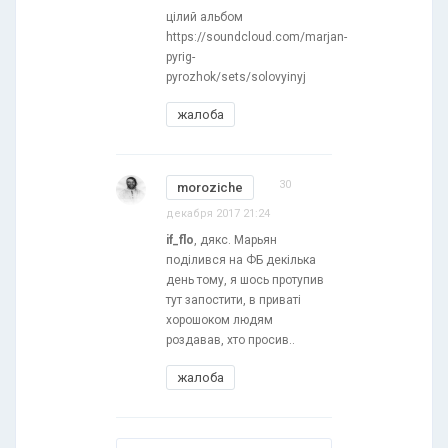
цілий альбом
https://soundcloud.com/marjan-
pyrig-
pyrozhok/sets/solovyinyj
жалоба
30
moroziche
декабря 2017 21:24
if_flo
, дякс. Марьян
поділився на ФБ декілька
день тому, я шось протупив
тут запостити, в приваті
хорошоком людям
роздавав, хто просив..
жалоба