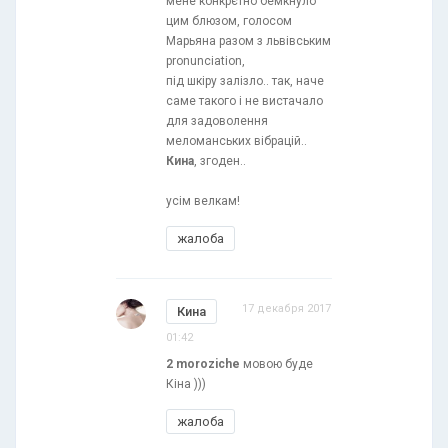
мене конкрєтно бемкнуло
цим блюзом, голосом
Марьяна разом з львівським
pronunciation,
під шкіру залізло.. так, наче
саме такого і не вистачало
для задоволення
меломанських вібрацій..
Кина
, згоден..
усім велкам!
жалоба
17 декабря 2017
Кина
01:42
2 moroziche
мовою буде
Кіна )))
жалоба