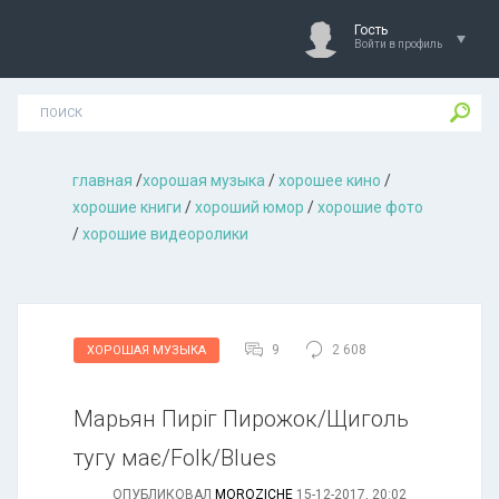
Гость
Войти в профиль
главная
/
хорошая музыкa
/
хорошее кино
/
хорошие книги
/
хороший юмор
/
хорошие фото
/
хорошие видеоролики
9
2 608
ХОРОШАЯ МУЗЫКА
Марьян Пиріг Пирожок/Щиголь
тугу має/Folk/Blues
ОПУБЛИКОВАЛ
MOROZICHE
15-12-2017, 20:02