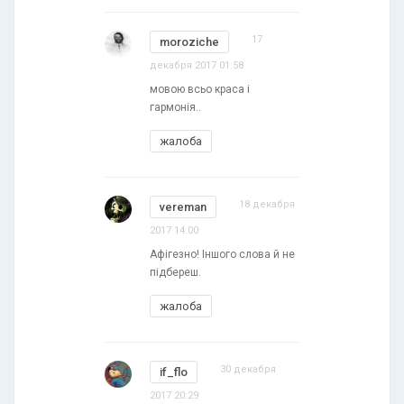
17
moroziche
декабря 2017 01:58
мовою всьо краса і
гармонія..
жалоба
18 декабря
vereman
2017 14:00
Афігезно! Іншого слова й не
підбереш.
жалоба
30 декабря
if_flo
2017 20:29