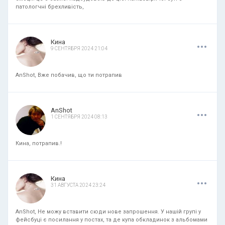
патологчні брехливість,
.
.
.
Кина
9 СЕНТЯБРЯ 2024 21:04
AnShot, Вже побачив, що ти потрапив
.
.
.
AnShot
1 СЕНТЯБРЯ 2024 08:13
Кина, потрапив.!
.
.
.
Кина
31 АВГУСТА 2024 23:24
AnShot, Не можу вставити сюди нове запрошення. У нашій групі у
фейсбуці є посилання у постах, та де купа обкладинок з альбомами