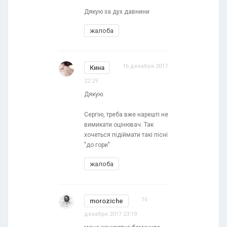
Дякую за дух давнини
жалоба
16 декабря 2017
Кина
22:29
Дякую.
Сергію, треба вже нарешті не
вимикати оцінювач. Так
хочеться підіймати такі пісні
"до гори"
жалоба
16
moroziche
декабря 2017 23:19