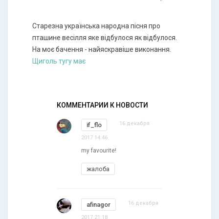
Старезна українська народна пісня про
пташине весілля яке відбулося як відбулося.
На моє бачення - найяскравіше виконання.
Щиголь тугу має
КОММЕНТАРИИ К НОВОСТИ
16 декабря
if_flo
2017 14:46
my favourite!
жалоба
16 декабря
afinagor
2017 21:18