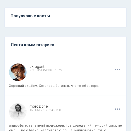
Популярные посты
Лента комментариев
.
.
.
akragant
7 СЕНТЯБРЯ 2025 15:22
Хороший альбом. Хотелось бы знать что-то об авторе.
.
.
.
moroziche
15 НОЯБРЯ 2024 21:08
андрофаги, генетичні людожери. і це доведений науковий факт, не
емоції. це є базис. надбудовою до цієї напівзвірячої суті є