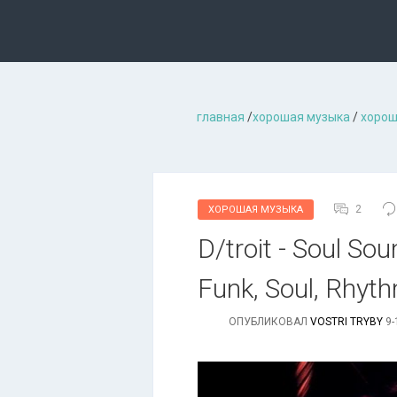
главная
/
хорошая музыкa
/
хорош
2
ХОРОШАЯ МУЗЫКА
D/troit - Soul So
Funk, Soul, Rhyt
ОПУБЛИКОВАЛ
VOSTRI TRYBY
9-