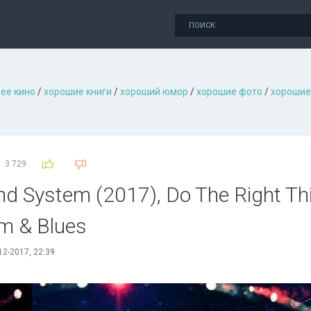
ее кино
/
хорошие книги
/
хороший юмор
/
хорошие фото
/
хорошие
3 729
und System (2017), Do The Right Th
hm & Blues
12-2017, 22:39