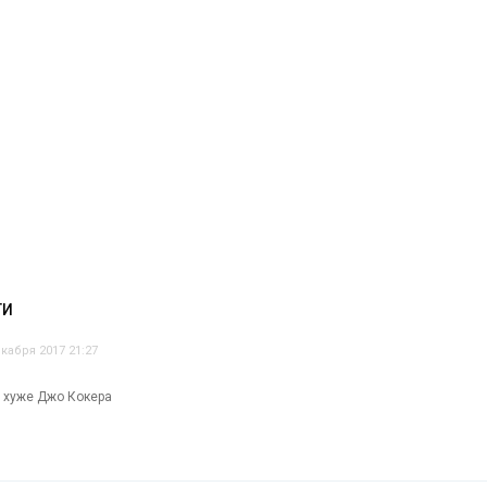
ТИ
кабря 2017 21:27
е хуже Джо Кокера