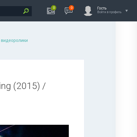
0
0
Гость
Войти в профиль
 видеоролики
ing (2015) /