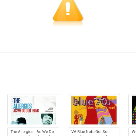
The Allergies - As We Do
VA Blue Note Got Soul:
WG