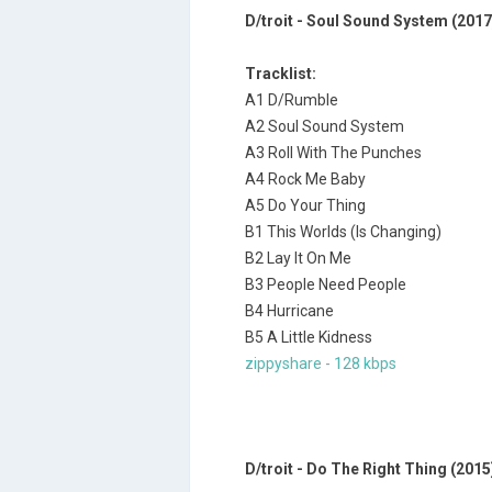
D/troit - Soul Sound System (2017
Tracklist:
A1 D/Rumble
A2 Soul Sound System
A3 Roll With The Punches
A4 Rock Me Baby
A5 Do Your Thing
B1 This Worlds (Is Changing)
B2 Lay It On Me
B3 People Need People
B4 Hurricane
B5 A Little Kidness
zippyshare - 128 kbps
D/troit - Do The Right Thing (2015