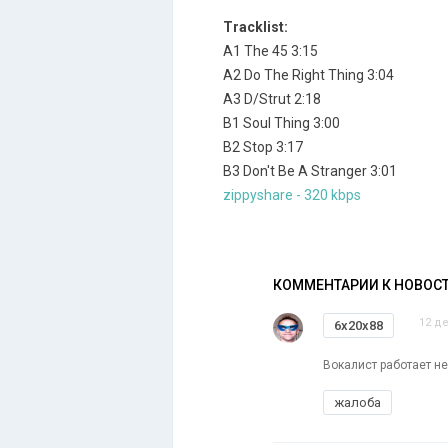
Tracklist:
A1 The 45 3:15
A2 Do The Right Thing 3:04
A3 D/Strut 2:18
B1 Soul Thing 3:00
B2 Stop 3:17
B3 Don't Be A Stranger 3:01
zippyshare - 320 kbps
КОММЕНТАРИИ К НОВОС
12 де
6x20x88
Вокалист работает н
жалоба