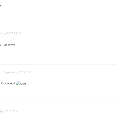
+
абря 2017 12:43
а три тоже
4 декабря 2017 19:21
. Обожаю !
бря 2017 20:45