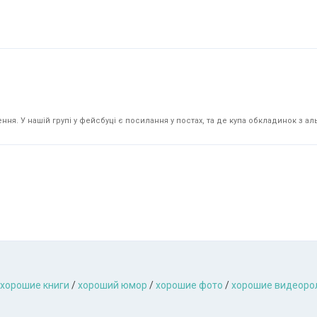
я. У нашій групі у фейсбуці є посилання у постах, та де купа обкладинок з аль
хорошие книги
/
хороший юмор
/
хорошие фото
/
хорошие видеоро