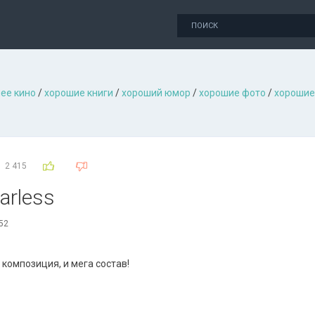
ее кино
/
хорошие книги
/
хороший юмор
/
хорошие фото
/
хорошие
2 415
arless
:52
 композиция, и мега состав!