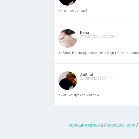
Кина, потрапив.!
Кина
31 АВГУСТА 2024 23:24
AnShot, Не можу вставити сюди нове запрошенн
AnShot
30 АВГУСТА 2024 14:11
Кина, не пускає чогось
хорошая музыкa
/
хорошее кино
/