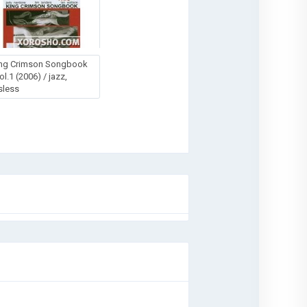
ng Crimson Songbook
vol.1 (2006) / jazz,
sless