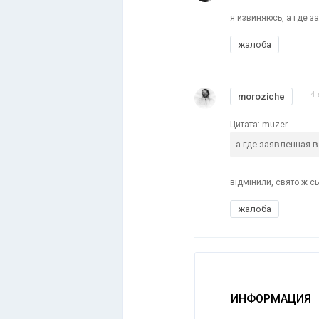
я извиняюсь, а где з
жалоба
4 
moroziche
Цитата: muzer
а где заявленная в
відмінили, свято ж сь
жалоба
ИНФОРМАЦИЯ