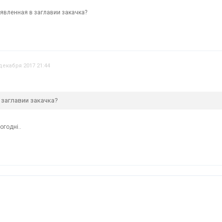
аявленная в заглавии закачка?
декабря 2017 21:44
 заглавии закачка?
огодні..