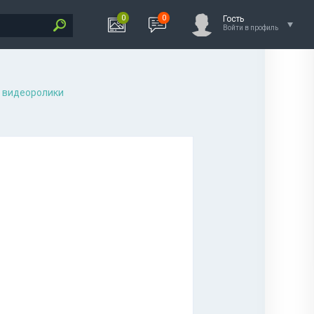
0
0
Гость
Войти в профиль
 видеоролики