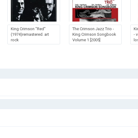
King Crimson "Red"
The Crimson Jazz Trio -
Ki
(1974)remastered. art
King Crimson Songbook
- 
rock
Volume 1 [2005]
lo