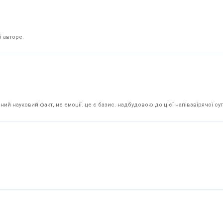
 авторе.
й науковий факт, не емоції. це є базис. надбудовою до цієї напівзвірячої суті