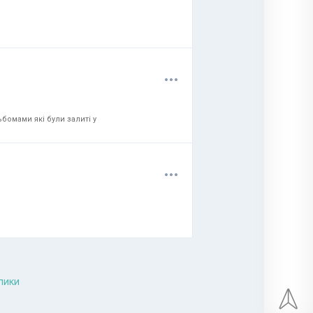
.
.
.
бомами які були залиті у
.
.
.
лики