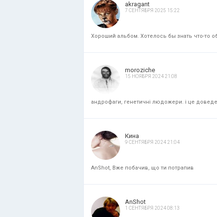
akragant
7 СЕНТЯБРЯ 2025 15:22
Хороший альбом. Хотелось бы знать что-то об
moroziche
15 НОЯБРЯ 2024 21:08
андрофаги, генетичні людожери. і це доведени
Кина
9 СЕНТЯБРЯ 2024 21:04
AnShot, Вже побачив, що ти потрапив
AnShot
1 СЕНТЯБРЯ 2024 08:13