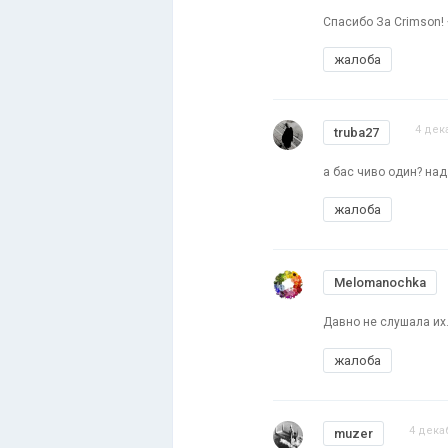
Спасибо За Crimson! 
жалоба
4 дек
truba27
а бас чиво один? над
жалоба
Melomanochka
Давно не слушала их
жалоба
4 дека
muzer