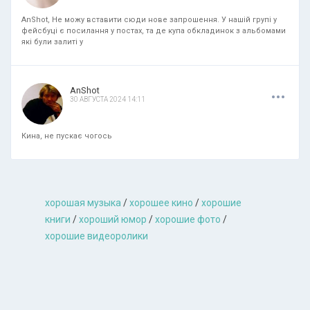
AnShot, Не можу вставити сюди нове запрошення. У нашій групі у
фейсбуці є посилання у постах, та де купа обкладинок з альбомами
які були залиті у
.
.
.
AnShot
30 АВГУСТА 2024 14:11
Кина, не пускає чогось
хорошая музыкa
/
хорошее кино
/
хорошие
книги
/
хороший юмор
/
хорошие фото
/
хорошие видеоролики