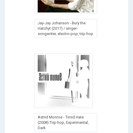
Jаy-Jаy Jоhаnsоn - Вury thе
Наtсhуt (2017) / singer-
songwriter, electro-pop, trip-hop
Astrid Monroe - Timid Hate
(2008) Trip-hop, Experimental,
Dark