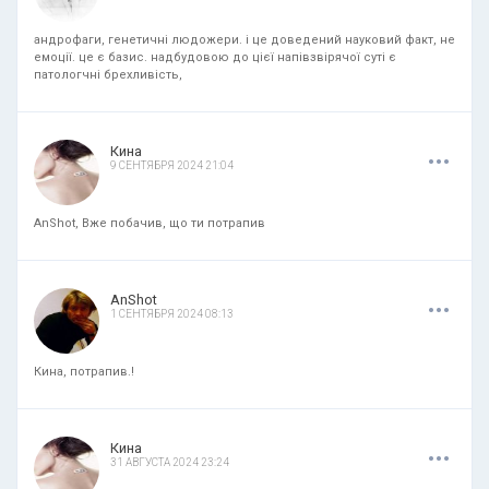
андрофаги, генетичні людожери. і це доведений науковий факт, не
емоції. це є базис. надбудовою до цієї напівзвірячої суті є
патологчні брехливість,
.
.
.
Кина
9 СЕНТЯБРЯ 2024 21:04
AnShot, Вже побачив, що ти потрапив
.
.
.
AnShot
1 СЕНТЯБРЯ 2024 08:13
Кина, потрапив.!
.
.
.
Кина
31 АВГУСТА 2024 23:24