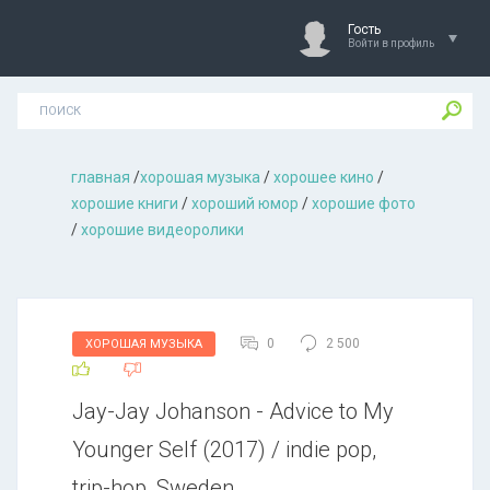
Гость
Войти в профиль
главная
/
хорошая музыкa
/
хорошее кино
/
хорошие книги
/
хороший юмор
/
хорошие фото
/
хорошие видеоролики
0
2 500
ХОРОШАЯ МУЗЫКА
Jay-Jay Johanson - Advice to My
Younger Self (2017) / indie pop,
trip-hop, Sweden