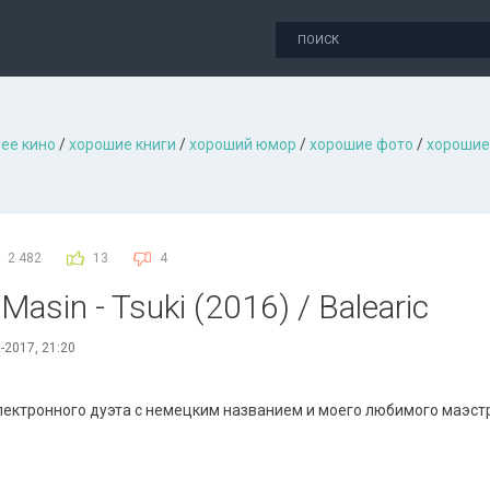
ее кино
/
хорошие книги
/
хороший юмор
/
хорошие фото
/
хорошие
2 482
13
4
Masin - Tsuki (2016) / Balearic
-2017, 21:20
ектронного дуэта с немецким названием и моего любимого маэст