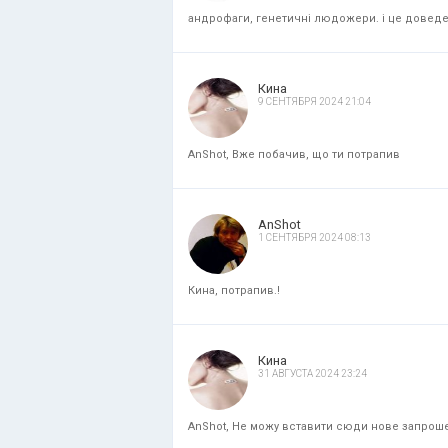
андрофаги, генетичні людожери. і це доведени
Кина
9 СЕНТЯБРЯ 2024 21:04
AnShot, Вже побачив, що ти потрапив
AnShot
1 СЕНТЯБРЯ 2024 08:13
Кина, потрапив.!
Кина
31 АВГУСТА 2024 23:24
AnShot, Не можу вставити сюди нове запрошенн