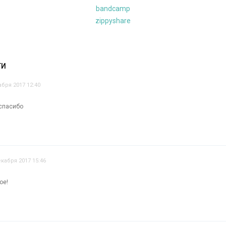
bandcamp
zippyshare
ТИ
абря 2017 12:40
 спасибо
екабря 2017 15:46
ое!