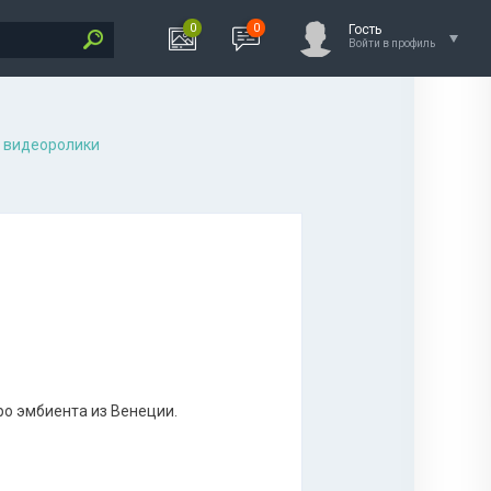
0
0
Гость
Войти в профиль
 видеоролики
ро эмбиента из Венеции.