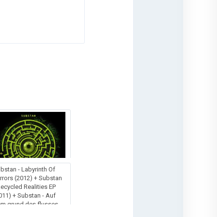
bstan - Labyrinth Of
rrors (2012) + Substan
Recycled Realities EP
011) + Substan - Auf
m grund des flusses
009) / Ambient, Psychill