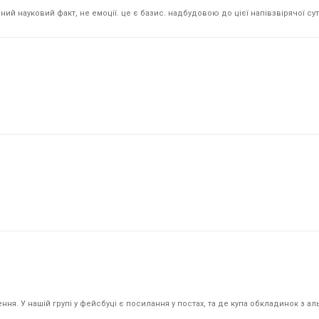
й науковий факт, не емоції. це є базис. надбудовою до цієї напівзвірячої суті
я. У нашій групі у фейсбуці є посилання у постах, та де купа обкладинок з аль