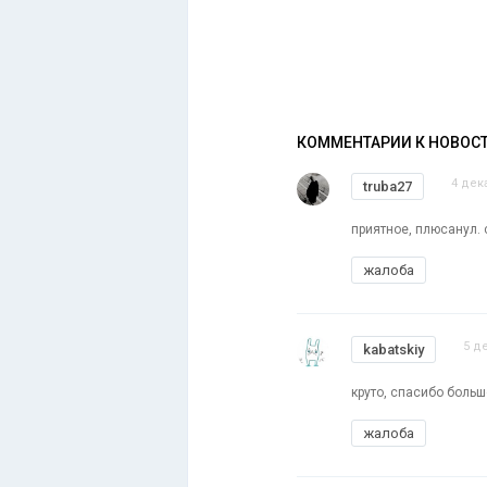
КОММЕНТАРИИ К НОВОС
4 дек
truba27
приятное, плюсанул.
жалоба
5 д
kabatskiy
круто, спасибо больш
жалоба