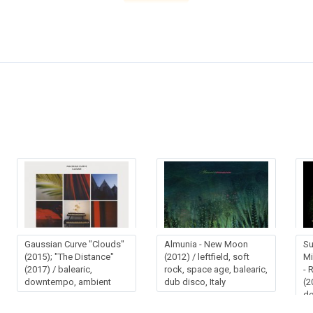
Gaussian Curve "Clouds"
Almunia - New Moon
Su
(2015); "The Distance"
(2012) / leftfield, soft
Mi
(2017) / balearic,
rock, space age, balearic,
- 
downtempo, ambient
dub disco, Italy
(2
de
(2