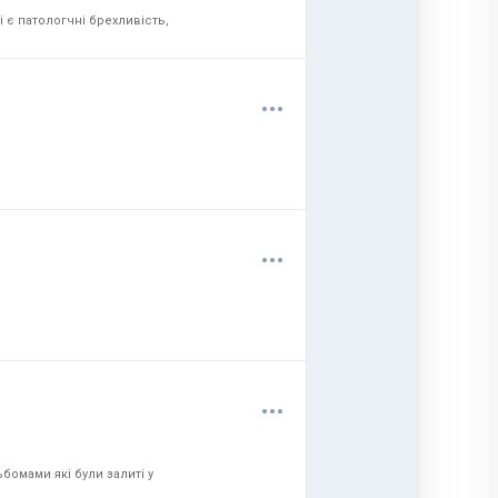
 є патологчні брехливість,
.
.
.
.
.
.
.
.
.
бомами які були залиті у