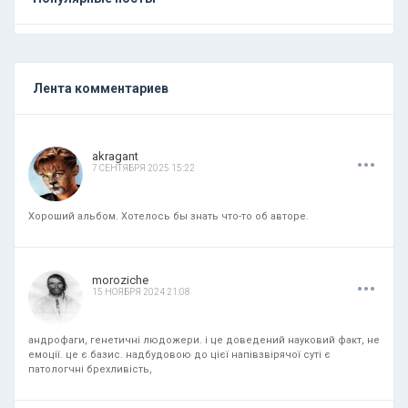
Лента комментариев
.
.
.
akragant
7 СЕНТЯБРЯ 2025 15:22
Хороший альбом. Хотелось бы знать что-то об авторе.
.
.
.
moroziche
15 НОЯБРЯ 2024 21:08
андрофаги, генетичні людожери. і це доведений науковий факт, не
емоції. це є базис. надбудовою до цієї напівзвірячої суті є
патологчні брехливість,