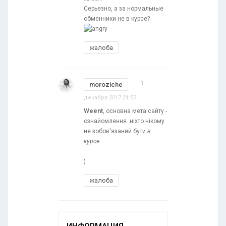
Серьезно, а за нормальные
обменники не в курсе?
жалоба
1
moroziche
декабря 2017 21:53
Weent
, основна мета сайту -
ознайомлення. ніхто нікому
не зобов'язаний бути
в
курсе
)
жалоба