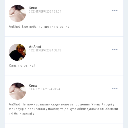
.
.
.
Кина
9 СЕНТЯБРЯ 2024 21:04
AnShot, Вже побачив, що ти потрапив
.
.
.
AnShot
1 СЕНТЯБРЯ 2024 08:13
Кина, потрапив.!
.
.
.
Кина
31 АВГУСТА 2024 23:24
AnShot, Не можу вставити сюди нове запрошення. У нашій групі у
фейсбуці є посилання у постах, та де купа обкладинок з альбомами
які були залиті у