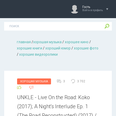
Гость
Войти в профиль
главная
/
хорошая музыкa
/
хорошее кино
/
хорошие книги
/
хороший юмор
/
хорошие фото
/
хорошие видеоролики
3
3 702
ХОРОШАЯ МУЗЫКА
UNKLE - Live On the Road: Koko
(2017); A Night's Interlude Ep. 1
(The Road Reconstructed) (2017) /