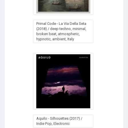
Рrimаl Соdе - Lа Viа Dеllа Sеtа
(2018) / deep techno, minimal,
broken beat, atmospheric,
hypnotic, ambient, Italy
Aquilo - Silhouettes (2017) /
Indie Pop, Electronic