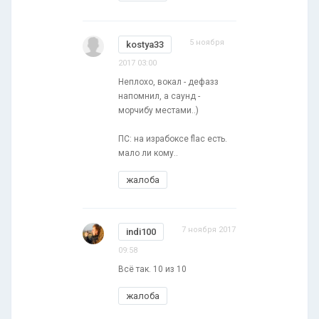
5 ноября
kostya33
2017 03:00
Неплохо, вокал - дефазз
напомнил, а саунд -
морчибу местами..)
ПС: на израбоксе flac есть.
мало ли кому..
жалоба
7 ноября 2017
indi100
09:58
Всё так. 10 из 10
жалоба