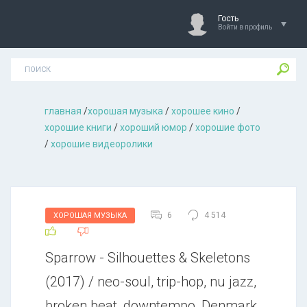
Гость
Войти в профиль
главная
/
хорошая музыкa
/
хорошее кино
/
хорошие книги
/
хороший юмор
/
хорошие фото
/
хорошие видеоролики
6
4 514
ХОРОШАЯ МУЗЫКА
Sparrow - Silhouettes & Skeletons
(2017) / neo-soul, trip-hop, nu jazz,
broken beat, downtempo, Denmark