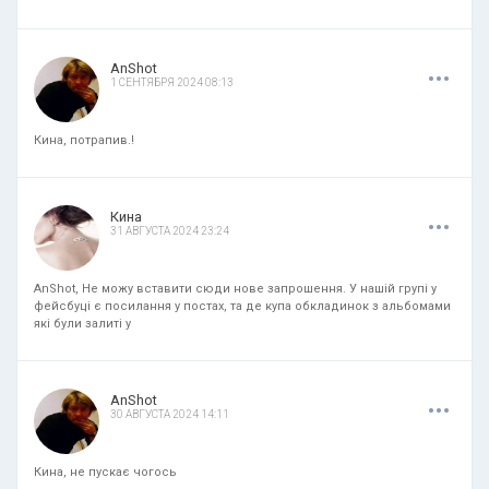
.
.
.
AnShot
1 СЕНТЯБРЯ 2024 08:13
Кина, потрапив.!
.
.
.
Кина
31 АВГУСТА 2024 23:24
AnShot, Не можу вставити сюди нове запрошення. У нашій групі у
фейсбуці є посилання у постах, та де купа обкладинок з альбомами
які були залиті у
.
.
.
AnShot
30 АВГУСТА 2024 14:11
Кина, не пускає чогось