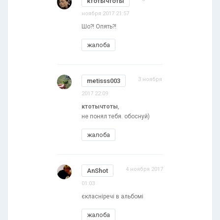
ктотычтоты
ноября 2017 21:57
Шо?! Опять?!
жалоба
3 ноября
metisss003
2017 22:09
ктотычтоты
,
не понял тебя. обоснуй)
жалоба
4 ноября 2017
AnShot
01:03
єкласніречі в альбомі
жалоба