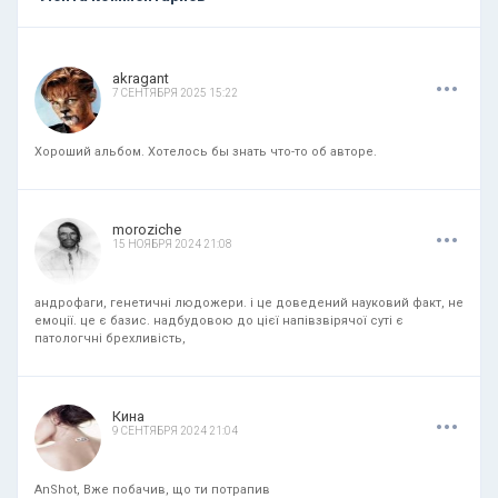
.
.
.
akragant
7 СЕНТЯБРЯ 2025 15:22
Хороший альбом. Хотелось бы знать что-то об авторе.
.
.
.
moroziche
15 НОЯБРЯ 2024 21:08
андрофаги, генетичні людожери. і це доведений науковий факт, не
емоції. це є базис. надбудовою до цієї напівзвірячої суті є
патологчні брехливість,
.
.
.
Кина
9 СЕНТЯБРЯ 2024 21:04
AnShot, Вже побачив, що ти потрапив