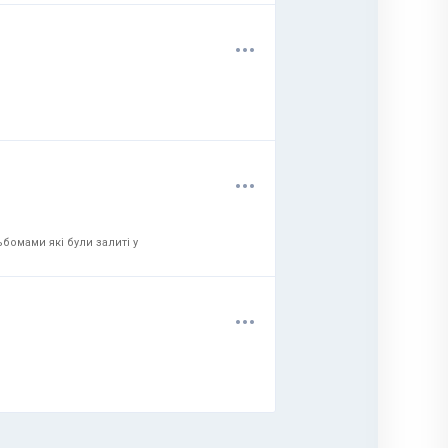
.
.
.
.
.
.
бомами які були залиті у
.
.
.