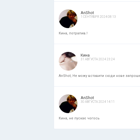
AnShot
1 СЕНТЯБРЯ 2024 08:13
Кина, потрапив.!
Кина
31 АВГУСТА 2024 23:24
AnShot, Не можу вставити сюди нове запрошенн
AnShot
30 АВГУСТА 2024 14:11
Кина, не пускає чогось