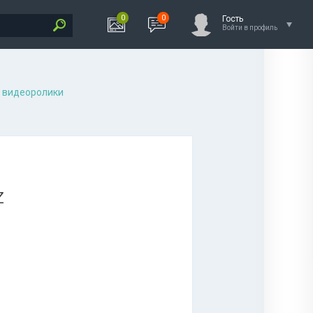
0
0
Гость
Войти в профиль
 видеоролики
z