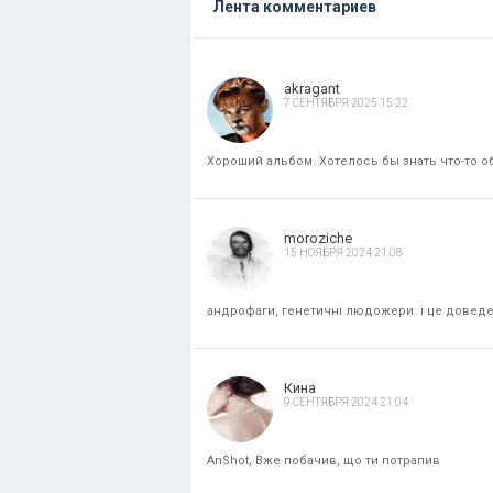
Лента комментариев
akragant
7 СЕНТЯБРЯ 2025 15:22
Хороший альбом. Хотелось бы знать что-то об
moroziche
15 НОЯБРЯ 2024 21:08
андрофаги, генетичні людожери. і це доведени
Кина
9 СЕНТЯБРЯ 2024 21:04
AnShot, Вже побачив, що ти потрапив