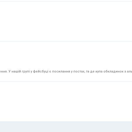
я. У нашій групі у фейсбуці є посилання у постах, та де купа обкладинок з аль