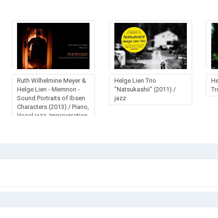
Ruth Wilhelmine Meyer &
Helge Lien Trio
He
Helge Lien - Memnon -
"Natsukashii" (2011) /
Tr
Sound Portraits of Ibsen
jazz
Characters (2013) / Piano,
Vocal jazz, Improvisation,
Avant-Garde