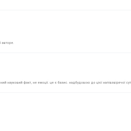
 авторе.
й науковий факт, не емоції. це є базис. надбудовою до цієї напівзвірячої суті