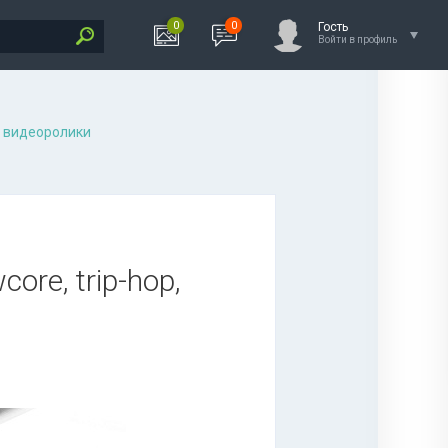
0
0
Гость
Войти в профиль
 видеоролики
ore, trip-hop,