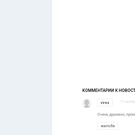
КОММЕНТАРИИ К НОВОС
11 октяб
virex
Очень душевно, прон
жалоба