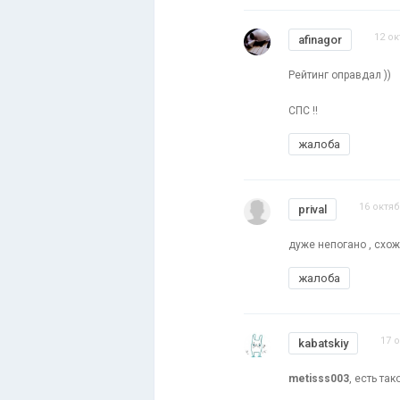
12 ок
afinagor
Рейтинг оправдал ))
СПС !!
жалоба
16 октяб
prival
дуже непогано , схож
жалоба
17 
kabatskiy
metisss003
, есть так