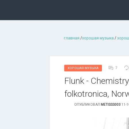
главная
/
хорошая музыкa
/
хорош
7
ХОРОШАЯ МУЗЫКА
Flunk - Chemistry
folkotronica, Nor
ОПУБЛИКОВАЛ
METISSS003
11-1