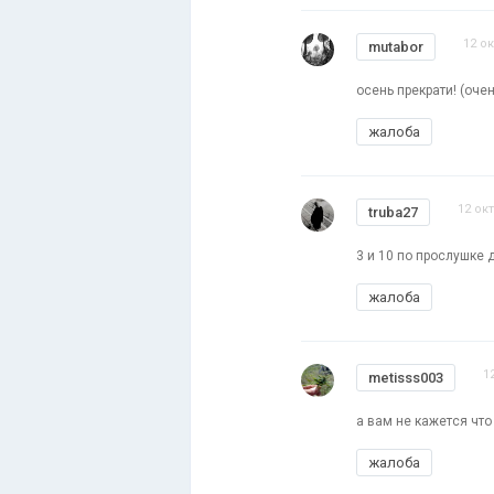
12 ок
mutabor
осень прекрати! (оче
жалоба
12 ок
truba27
3 и 10 по прослушке д
жалоба
1
metisss003
а вам не кажется что
жалоба