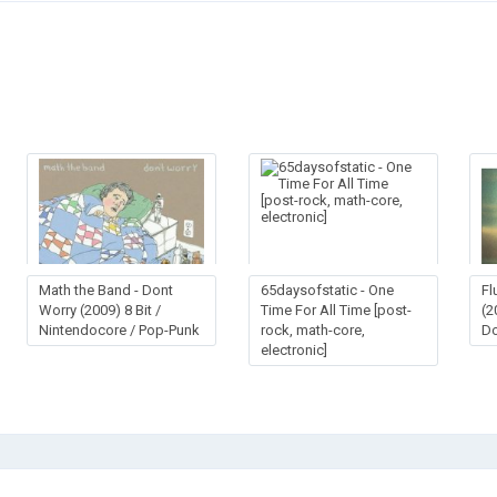
Math the Band - Dont
65daysofstatic - One
Fl
Worry (2009) 8 Bit /
Time For All Time [post-
(2
Nintendocore / Pop-Punk
rock, math-core,
D
electronic]