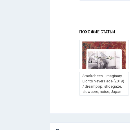
ПОХОЖИЕ СТАТЬИ
Smоkеbееs - Imаginаrу
Lights Nеvеr Fаdе (2019)
/ dreampop, shoegaze,
slowcore, noise, Japan