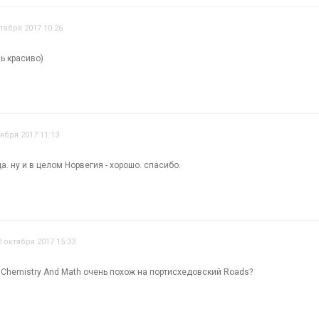
тября 2017 10:26
нь красиво)
тября 2017 11:13
а. ну и в целом Норвегия - хорошо. спасибо.
2 октября 2017 15:33
 Chemistry And Math очень похож на портисхедовский Roads?