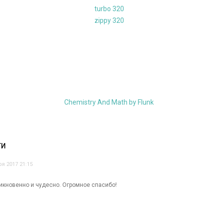
turbo 320
zippy 320
Chemistry And Math by Flunk
ТИ
ря 2017 21:15
икновенно и чудесно. Огромное спасибо!