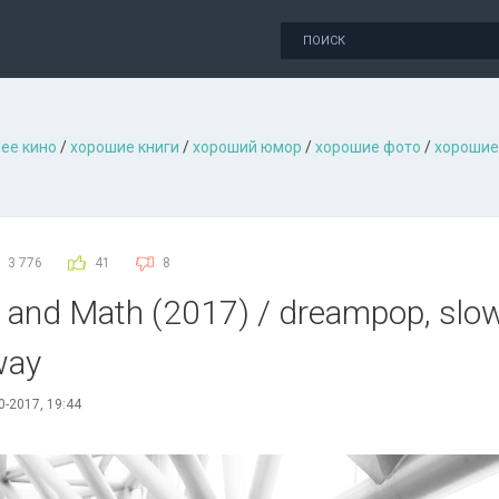
ее кино
/
хорошие книги
/
хороший юмор
/
хорошие фото
/
хорошие
3 776
41
8
 and Math (2017) / dreampop, slowc
way
0-2017, 19:44