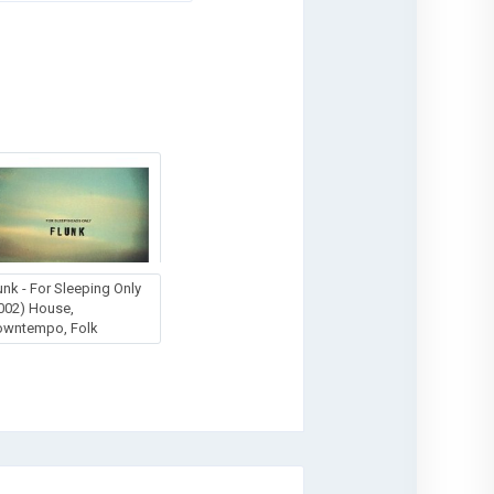
unk - For Sleeping Only
002) House,
owntempo, Folk