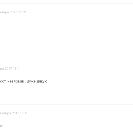
тября 2017 22:09
ря 2017 11:11
ості невловив . дуже дякую
октября 2017 17:11
ое.